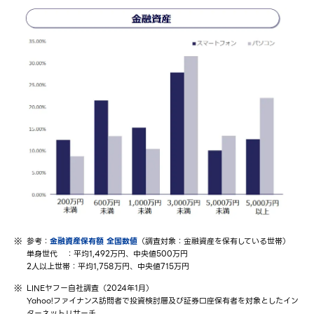
参考：
金融資産保有額 全国数値
（調査対象：金融資産を保有している世帯）
単身世代 ：平均1,492万円、中央値500万円
2人以上世帯：平均1,758万円、中央値715万円
LINEヤフー自社調査（2024年1月）
Yahoo!ファイナンス訪問者で投資検討層及び証券口座保有者を対象としたイン
ターネットリサーチ