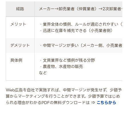
経路
メーカー→卸売業者（仲買業者）→2次卸業者→
メリット
・業界全体の慣例、ルールが適応されやすい（メ
・迅速に在庫を補充できる（小売業者側）
デメリット
・中間マージンが多い（メーカー側、小売業者側
具体例
・文具業界など慣例が残る分野
・農産物、水産物の販売
など
Web広告を自社で実施すれば、中間マージンが発生せず、少額予
算からマーケティングを行うことができます。少額予算ではじめ
られる理由がわかるPDFの無料ダウンロードは ⇒
こちらから