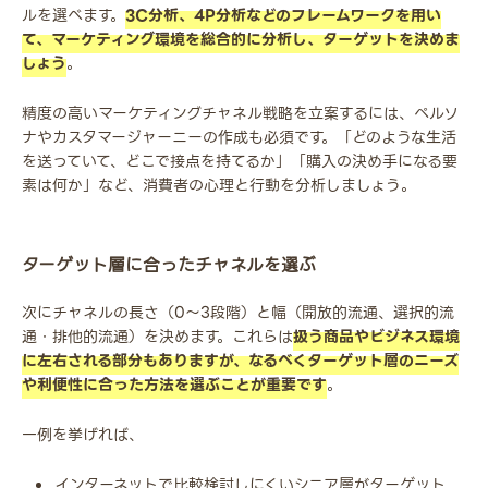
ルを選べます。
3C分析、4P分析などのフレームワークを用い
て、マーケティング環境を総合的に分析し、ターゲットを決めま
しょう
。
精度の高いマーケティングチャネル戦略を立案するには、ペルソ
ナやカスタマージャーニーの作成も必須です。「どのような生活
を送っていて、どこで接点を持てるか」「購入の決め手になる要
素は何か」など、消費者の心理と行動を分析しましょう。
ターゲット層に合ったチャネルを選ぶ
次にチャネルの長さ（0～3段階）と幅（開放的流通、選択的流
通・排他的流通）を決めます。これらは
扱う商品やビジネス環境
に左右される部分もありますが、なるべくターゲット層のニーズ
や利便性に合った方法を選ぶことが重要です
。
一例を挙げれば、
インターネットで比較検討しにくいシニア層がターゲット