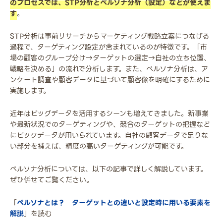
のプロセスでは、STP分析とペルソナ分析（設定）などが使えま
す
。
STP分析は事前リサーチからマーケティング戦略立案につなげる
過程で、ターゲティング設定が含まれているのが特徴です。「市
場の顧客のグループ分け→ターゲットの選定→自社の立ち位置、
戦略を決める」の流れで分析します。また、ペルソナ分析は、ア
ンケート調査や顧客データに基づいて顧客像を明確にするために
実施します。
近年はビッグデータを活用するシーンも増えてきました。新事業
や最新状況でのターゲティングや、競合のターゲットの把握など
にビックデータが用いられています。自社の顧客データで足りな
い部分を補えば、精度の高いターゲティングが可能です。
ペルソナ分析については、以下の記事で詳しく解説しています。
ぜひ併せてご覧ください。
「
ペルソナとは？ ターゲットとの違いと設定時に用いる要素を
解説
」を読む