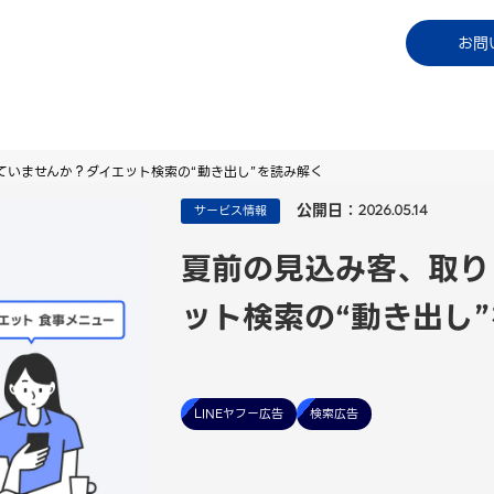
コラム
資料ダウンロード
お知らせ
ご利用中
お問
ていませんか？ダイエット検索の“動き出し”を読み解く
公開日：
サービス情報
2026.05.14
夏前の見込み客、取り
ット検索の“動き出し
LINEヤフー広告
検索広告