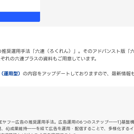
告）の推奨運用手法「六連（ろくれん）」。そのアドバンスト版「
れぞれの六連プラスの資料もご用意しています。
（運用型）
の内容をアップデートしておりますので、最新情報
INEヤフー広告の推奨運用手法。広告運用の6つのステップ――1)基盤構
表現、6)成果維持――を経て広告を運用・配信することで、多様化する