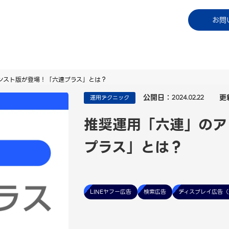
コラム
資料ダウンロード
お知らせ
ご利用中
お問
ンスト版が登場！「六連プラス」とは？
公開日：
更
運用テクニック
2024.02.22
推奨運用「六連」のア
プラス」とは？
LINEヤフー広告
検索広告
ディスプレイ広告（