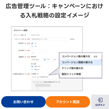
広告管理ツール：キャンペーンにおけ
る入札戦略の設定イメージ
5-8. オーディエンスリスト「高度なセグメン
お問い合わせ
アカウント開設
ト」にURL追加（2025年3月）
ログイン