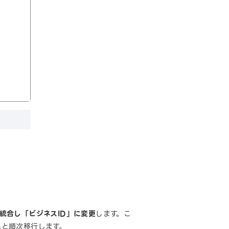
」を統合し「ビジネスID」に変更
します。こ
」へと順次移行します。