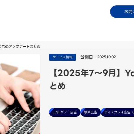
コラム
資料ダウンロード
お知らせ
ご利用中
お問
o!広告のアップデートまとめ
公開日：
サービス情報
2025.10.02
【2025年7～9月】Y
とめ
LINEヤフー広告
検索広告
ディスプレイ広告（