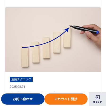
運用テクニック
2025.06.24
広告運用改善に役立つ、パフォーマンスレポートの
お問い合わせ
アカウント開設
便利機能とは？
ログイン