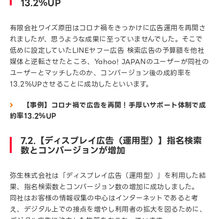
13.2％UP
有限会社ワイズ原田はコロナ禍をきっかけに広告運用を再開さ
れましたが、思うような成果に至っていませんでした。そこで
低めに設定していたLINEヤフー広告 検索広告の予算額を他社
媒体と逆転させたところ、Yahoo! JAPANのユーザーが同社の
ユーザーとマッチしたのか、コンバージョン後の成約率を
13.2％UPさせることに成功したといいます。
【事例】コロナ禍で広告を再開！手厚いサポート体制で成
約率13.2％UP
7.2.【ディスプレイ広告（運用型）】指名検索
数とコンバージョンが増加
弥生株式会社は「ディスプレイ広告（運用型）」を利用した結
果、指名検索数とコンバージョン数の増加に成功しました。
同社はお客様の情報収集の中心はインターネットであると考
え、デジタル上での接点を増やし利用者の拡大を図るために、