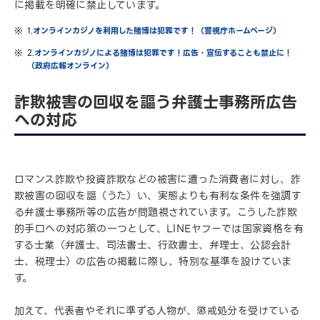
に掲載を明確に禁止しています。
1.
オンラインカジノを利用した賭博は犯罪です！（警視庁ホームページ）
2.
オンラインカジノによる賭博は犯罪です！広告・宣伝することも禁止に！
（政府広報オンライン）
詐欺被害の回収を謳う弁護士事務所広告
への対応
ロマンス詐欺や投資詐欺などの被害に遭った消費者に対し、詐
欺被害の回収を謳（うた）い、実態よりも有利な条件を強調す
る弁護士事務所等の広告が問題視されています。こうした詐欺
的手口への対応策の一つとして、LINEヤフーでは国家資格を有
する士業（弁護士、司法書士、行政書士、弁理士、公認会計
士、税理士）の広告の掲載に際し、特別な基準を設けていま
す。
加えて、代表者やそれに準ずる人物が、懲戒処分を受けている