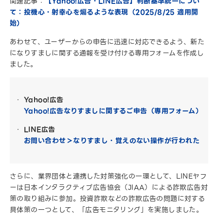
関連記事：
【Yahoo!広告・LINE広告】判断基準統一につい
て：投機心・射幸心を煽るような表現（2025/8/25 適用開
始）
あわせて、ユーザーからの申告に迅速に対応できるよう、新た
になりすましに関する通報を受け付ける専用フォームを作成し
ました。
Yahoo!広告
Yahoo!広告なりすましに関するご申告（専用フォーム）
LINE広告
お問い合わせ＞なりすまし・覚えのない操作が行われた
さらに、業界団体と連携した対策強化の一環として、LINEヤフ
ーは日本インタラクティブ広告協会（JIAA）による詐欺広告対
策の取り組みに参加。投資詐欺などの詐欺広告の問題に対する
具体策の一つとして、「広告モニタリング」を実施しました。