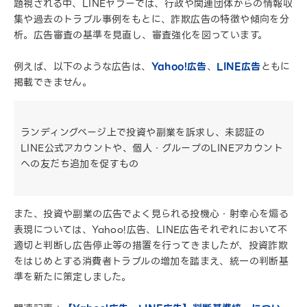
題視される中、LINEヤフーでは、行政や関連団体からの情報収
集や過去のトラブル事例をもとに、詐欺広告の特徴や傾向を分
析。広告審査の基準を見直し、審査強化を図っています。
例えば、以下のような広告は、
Yahoo!広告
、
LINE広告
ともに
掲載できません。
ランディングページ上で投資や副業を訴求し、未認証の
LINE公式アカウントや、個人・グループのLINEアカウント
への友だち追加を促すもの
また、投資や副業の広告でよく見られる投機心・射幸心を煽る
表現については、Yahoo!広告、LINE広告それぞれにおいて不
適切と判断し広告停止等の措置を行ってきましたが、投資詐欺
をはじめとする消費者トラブルの増加を踏まえ、統一の判断基
準を新たに策定しました。