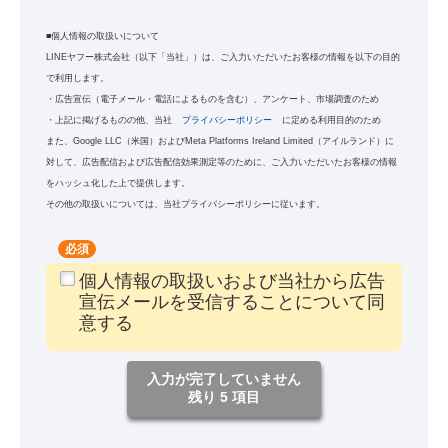
■個人情報の取扱いについて
LINEヤフー株式会社（以下「当社」）は、ご入力いただいたお客様の情報を以下の目的
で利用します。
・広告宣伝（電子メール・電話によるものを含む）、アンケート、市場調査のため
・上記に掲げるものの他、当社
プライバシーポリシー
に定める利用目的のため
また、Google LLC（米国）およびMeta Platforms Ireland Limited（アイルランド）に
対して、広告配信および広告配信効果測定等のために、ご入力いただいたお客様の情報
をハッシュ化した上で提供します。
その他の取扱いについては、当社プライバシーポリシーに従います。
*
個人情報の取扱いおよび当社から広告
宣伝メールを受信することについて同
意する
入力が完了していません
残り 5 項目