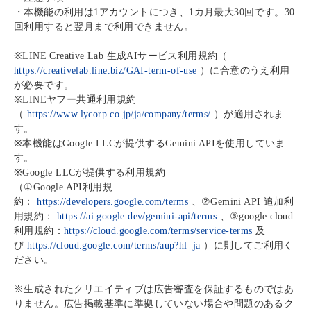
・本機能の利用は
1
アカウントにつき、
1
カ月最大
30
回です。
30
回利用すると翌月まで利用できません。
※LINE Creative Lab
生成
AI
サービス利用規約（
https://creativelab.line.biz/GAI-term-of-use
）に合意のうえ利用
が必要です。
※LINE
ヤフー共通利用規約
（
https://www.lycorp.co.jp/ja/company/terms/
）が適用されま
す。
※
本機能は
Google LLC
が提供する
Gemini API
を使用していま
す。
※Google LLC
が提供する利用規約
（
①Google API
利用規
約：
https://developers.google.com/terms
、
②Gemini API
追加利
用規約：
https://ai.google.dev/gemini-api/terms
、
③google cloud
利用規約：
https://cloud.google.com/terms/service-terms
及
び
https://cloud.google.com/terms/aup?hl=ja
）に則してご利用く
ださい。
※生成されたクリエイティブは広告審査を保証するものではあ
りません。広告掲載基準に準拠していない場合や問題のあるク