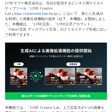
LINE
ヤフー株式会社は、当社が提供するビジネス用クリエイ
ティブツール「
LINE Creative
Lab (
https://creativelab.line.biz/ja
)
」において、新たに生成
AI
を利用した画像生成機能の提供（以下、本機能）を開始しまし
た。本機能は、「
LINE
広告」「
LINE
公式アカウント」
「
Yahoo!
広告 ディスプレイ広告」のクリエイティブ作成におい
て利用できます。
本機能では、「
LINE Creative Lab
」上で広告主が
1
つの画像を