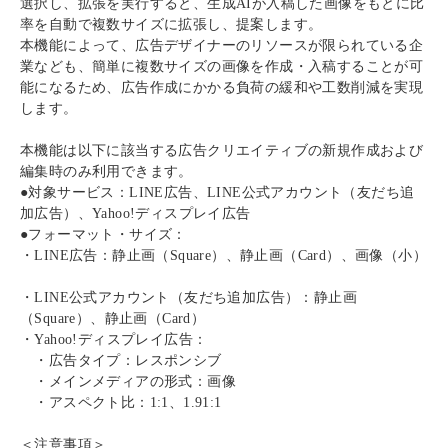
選択し、拡張を実行すると、生成
AI
が入稿した画像をもとに比
率を自動で複数サイズに拡張し、提案します。
本機能によって、広告デザイナーのリソースが限られている企
業なども、簡単に複数サイズの画像を作成・入稿することが可
能になるため、広告作成にかかる負荷の緩和や工数削減を実現
します。
本機能は以下に該当する広告クリエイティブの新規作成および
編集時のみ利用できます。
●対象サービス：
LINE
広告、
LINE
公式アカウント（友だち追
加広告）、
Yahoo!
ディスプレイ広告
●フォーマット・サイズ：
・
LINE
広告：静止画（
Square
）、静止画（
Card
）、画像（小）
・
LINE
公式アカウント（友だち追加広告）：静止画
（
Square
）、静止画（
Card
）
・
Yahoo!
ディスプレイ広告：
・広告タイプ：レスポンシブ
・メインメディアの形式：画像
・アスペクト比：
1:1
、
1.91:1
＜注意事項＞