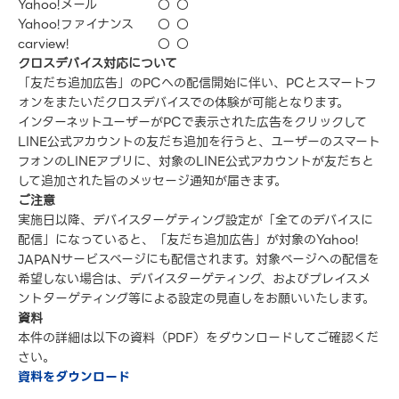
Yahoo!メール
〇
〇
Yahoo!ファイナンス
〇
〇
carview!
〇
〇
クロスデバイス対応について
「友だち追加広告」のPCへの配信開始に伴い、PCとスマートフ
ォンをまたいだクロスデバイスでの体験が可能となります。
インターネットユーザーがPCで表示された広告をクリックして
LINE公式アカウントの友だち追加を行うと、ユーザーのスマート
フォンのLINEアプリに、対象のLINE公式アカウントが友だちと
して追加された旨のメッセージ通知が届きます。
ご注意
実施日以降、デバイスターゲティング設定が「全てのデバイスに
配信」になっていると、「友だち追加広告」が対象のYahoo!
JAPANサービスページにも配信されます。対象ページへの配信を
希望しない場合は、デバイスターゲティング、およびプレイスメ
ントターゲティング等による設定の見直しをお願いいたします。
資料
本件の詳細は以下の資料（PDF）をダウンロードしてご確認くだ
さい。
資料をダウンロード