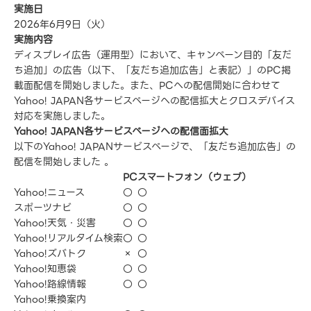
実施日
2026年6月9日（火）
実施内容
ディスプレイ広告（運用型）において、キャンペーン目的「友だ
ち追加」の広告（以下、「友だち追加広告」と表記）」のPC掲
載面配信を開始しました。また、PCへの配信開始に合わせて
Yahoo! JAPAN各サービスページへの配信拡大とクロスデバイス
対応を実施しました。
Yahoo! JAPAN各サービスページへの配信面拡大
以下のYahoo! JAPANサービスページで、「友だち追加広告」の
配信を開始しました 。
PC
スマートフォン（ウェブ）
Yahoo!ニュース
〇
〇
スポーツナビ
〇
〇
Yahoo!天気・災害
〇
〇
Yahoo!リアルタイム検索
〇
〇
Yahoo!ズバトク
×
〇
Yahoo!知恵袋
〇
〇
Yahoo!路線情報
〇
〇
Yahoo!乗換案内