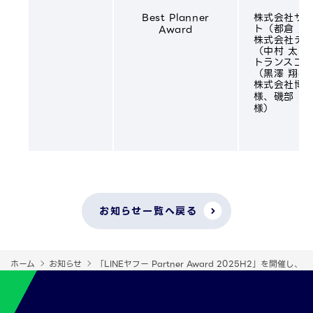
Best Planner
株式会社サ
ト（都倉 辰
Award
株式会社デ
（中村 太門
トランスコ
（黒澤 翔様
株式会社博報
様、磯部 真
様）
お知らせ一覧へ戻る
ホーム
お知らせ
「LINEヤフー Partner Award 2025H2」を開催