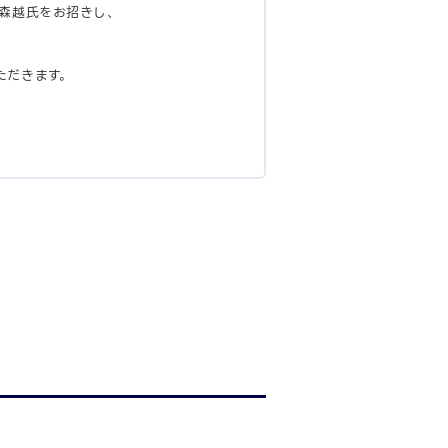
の森越氏をお招きし、
ただきます。