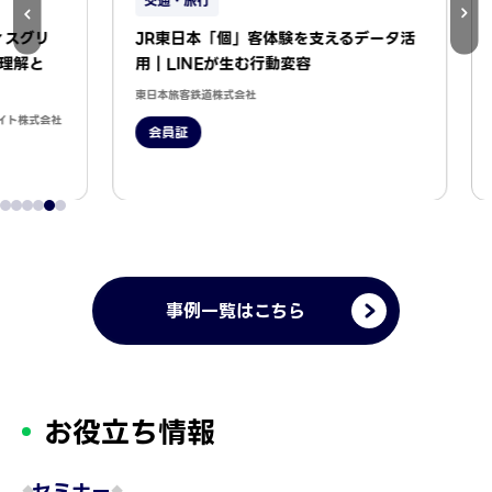
交通・旅行
飲
グリ
JR東日本「個」客体験を支えるデータ活
ユー
と
用｜LINEが生む行動変容
｜L
スの
東日本旅客鉄道株式会社
式会社
スター
会員証
会
事例一覧はこちら
お役立ち情報
セミナー