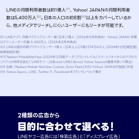
LINEの月間利用者数は約1億人
、Yahoo! JAPANの月間利用者
※1
数は5,400万人
。日本の人口の約8割
以上をカバーしているか
※2
※3
ら、他メディアでリーチしにくいユーザーにもリーチが可能です。
※1 LINEアプリ 月間アクティブユーザー数（日本）1億人 （2026年3月末時点）・Yahoo! JAPAN 月間
ログインユーザーID数 5,400万人 （2025年3月末時点）
※2 LINEの国内月間アクティブユーザー1億人÷日本人人口1億2374万4千人（2024年12月[確定値]
総務省統計局）
※3「Nielsen MobileNetView」2024年12月度データ（ブランドレベル/スマートフォンからのアクセス
（アプリの利用を含む）「LINEヤフー」はBrand LINEとBrand Yahoo Japanの重複を除いて算出）
※4 出典：「Nielsen Mobile NetView Custom Data Feed」を元にYahoo! JAPANが独自に作成
※5 Yahoo Japan、LINE、Twitter X、Facebookをブランドレベルで集計
2種類の広告から
目的に合わせて選べる！
LINEヤフー広告には「検索広告」と「ディスプレイ広告」