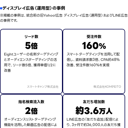
ディスプレイ広告（運用型）の事例
※掲載の事例は、統合前の旧Yahoo!広告 ディスプレイ広告（運用型）およびLINE広告
の事例です。
リード数
受注件数
5
160
倍
%
Eightユーザーの名刺ターゲティング
スマートターゲティングを活用して配
とオーディエンスターゲティングの活
信し、資料請求数3倍、CPA約48％
用で、リード数5倍、獲得単価1/2に
改善、受注件数160％を実現
改善
スマートキャンプ株式会社
株式会社KOMPEITO
指名検索流入数
友だち増加数
2
約3.6
倍
万人
オーディエンスリストターゲティング
LINE広告の「友だち追加」配信によ
機能を活用した動画広告の配信によ
り、3ヶ月で約36,000人の友だち獲