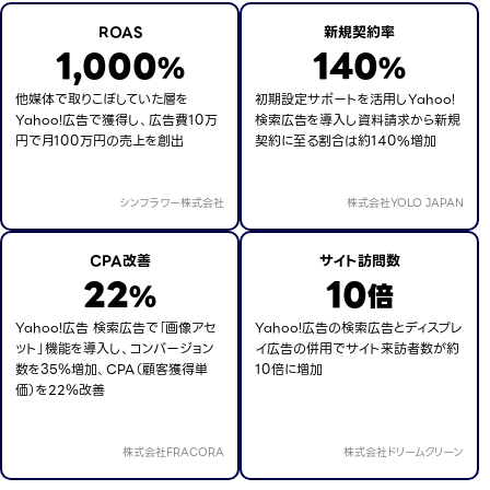
ROAS
新規契約率
1,000
140
%
%
他媒体で取りこぼしていた層を
初期設定サポートを活用しYahoo!
Yahoo!広告で獲得し、広告費10万
検索広告を導入し資料請求から新規
円で月100万円の売上を創出
契約に至る割合は約140%増加
シンフラワー株式会社
株式会社YOLO JAPAN
CPA改善
サイト訪問数
22
10
%
倍
Yahoo!広告 検索広告で「画像アセ
Yahoo!広告の検索広告とディスプレ
ット」機能を導入し、コンバージョン
イ広告の併用でサイト来訪者数が約
数を35％増加、CPA（顧客獲得単
10倍に増加
価）を22％改善
株式会社FRACORA
株式会社ドリームクリーン