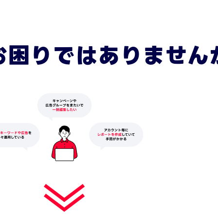
リ
行
本
お困りではありません
と
や
用
Y
部
る
第2
っ
取
告
め
ン
指
ー
制
場
Y