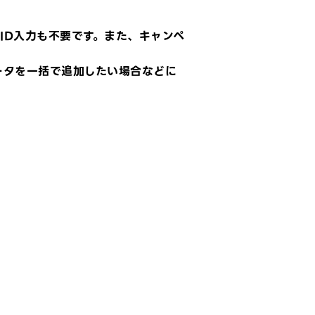
関よりなされた場合は、その請求に応じ
限りにおいて、開示者への速やかな通知
行うことを条件として開示することがで
ID入力も不要です。また、キャンペ
るものとします。
前項の規定にかかわらず、次の各号の一に
ータを一括で追加したい場合などに
当する情報は、秘密情報に当たらないも
とします。
1)開示の時点で既に被開示者が保有してい
情報
2)秘密情報によらず被開示者が独自に生
した情報
3)開示の時点で公知の情報
4)開示後に被開示者の責に帰すべき事由
よらずに公知となった情報
LINEヤフーおよび利用者は、相手方から
示を受けた秘密情報を、本利用契約の履
のために必要な範囲に限り、役員および
業員に開示することができるほか、弁護
または税理士等の職務上守秘義務を負う
三者に対して開示することができるもの
します。ただし、第三者に情報を開示す
当事者は、当該第三者に本利用契約と同
の秘密保持義務を課し、これを遵守させ
ければならず、また当該第三者による秘
情報の取り扱いについて開示者に対し一