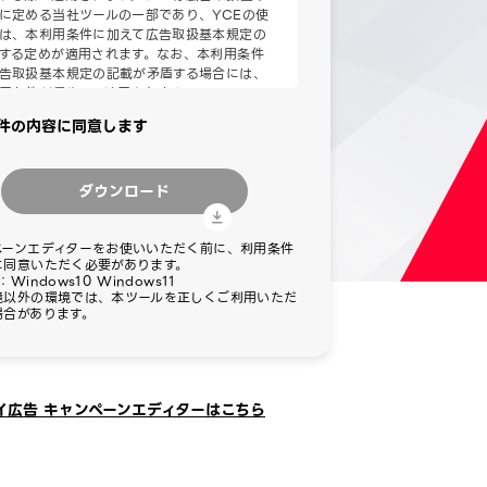
に定める当社ツールの一部であり、YCEの使
は、本利用条件に加えて広告取扱基本規定の
する定めが適用されます。なお、本利用条件
告取扱基本規定の記載が矛盾する場合には、
用条件が優先して適用されます。
件の内容に同意します
条（YCEの利用許諾）
INEヤフーは、利用者が、YCEを、広告
扱基本規定および本利用契約（次項に定
ダウンロード
）に従い利用することを、非独占的に許
します。
利用者が本利用条件に同意したうえで、利
ペーンエディターをお使いいただく前に、利用条件
者においてYCEの利用が可能となった時
に同意いただく必要があります。
で、本利用条件を内容とするYCEの利用
Windows10 Windows11
関する契約（以下「本利用契約」といい
境以外の環境では、本ツールを正しくご利用いただ
す）がLINEヤフーとお客様との間で成
場合があります。
します。
利用者は、広告取扱基本規定および本利
契約を遵守することを条件として、YCE
よびYCEによりLINEヤフーが生成する
イ広告 キャンペーンエディターはこちら
報、機能、ファイル等（以下「本件情報
」といいます）を、広告サービスの運用
広告掲載の申込み、条件設定、管理およ
確認をいい、以下同様とします）の目的
のみ利用することができます。