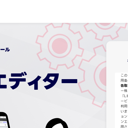
ール
エディター
この
用条
告取
ー株
「L
ービ
利用
いま
ョン
ンエ
用さ