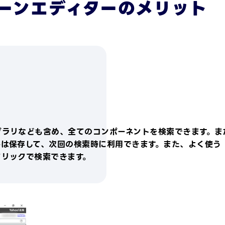
ーンエディターの
メリット
害、
含む
第6
L
重
利
ヤ
行
為
す
が
い
ず
ブラリなども含め、全てのコンポーネントを検索できます。ま
用
件は保存して、次回の検索時に利用できます。また、よく使う
を
クリックで検索できます。
接
の
業
ム
喪
は
す
る