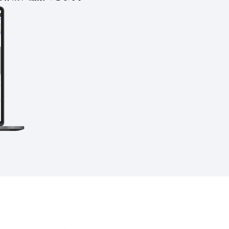
生
に
も
れ
第3
利用
利用
これ
す）
第4
し
ま
は
費
用
す
第5
LI
商品
合性