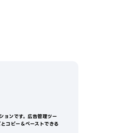
フーは、自己の裁量に基づいていつで
、当該利用制限を追加、変更することが
きるものとします。
利用者は、リバースエンジニアリング、逆
センブル等の方法で、YCEのソースコー
を解読したり、これを試みたりしないも
とします。
利用者は、本利用契約に明確に定められ
いる場合または事前の書面によるLINE
フーの承諾を得た場合を除き、有償無償
問わず、YCEを第三者に譲渡、貸与、再
用許諾したり、YCE、本件情報等または
れらを利用したサービスを他事業者のサ
ビスのために利用、提供したりしないも
とします。
YCEおよび本件情報等に関する特許権、
作権、その他の一切の知的財産権はすべ
LINEヤフーまたはそのライセンサーに
属するものであり、利用者はこれら権利
侵害する一切の行為を行わないものとし
す。
利用者は、LINEヤフーの故意または重大
ションです。広告管理ツー
過失に起因する場合を除き、YCEの利用
ごとコピー＆ペーストできる
よび利用した結果について、一切の責任
負担するものとし、YCEの利用に関して