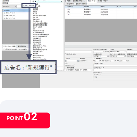
02
POINT