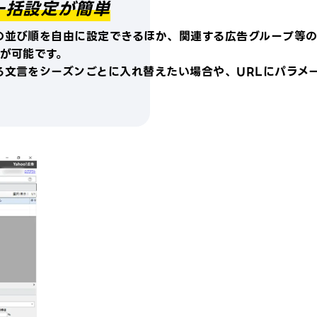
一括設定が簡単
機
る
を
並び順を自由に設定できるほか、関連する広告グループ等の
き
が可能です。
る文言をシーズンごとに入れ替えたい場合や、URLにパラメ
該
の
(
た
(
成
(
(
に
開
行
従
士
第
と
る
等
な
密