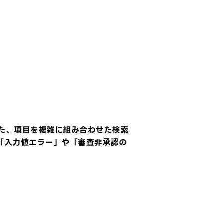
サポートおよびバージョンアップの実施等を
、一切の保証をいたしません。
条（責任の制限）
INEヤフーは、LINEヤフーの故意または
大な過失に起因する場合を除き、YCEの
用、利用不能およびそれらの結果(LINE
フーがYCEおよび本件情報等に関連して
った指示、助言およびこれらに基づいて
された追加、変更等による結果を含みま
）、その他本利用契約に関連して利用者
被ったいかなる損害についても責任を負
ません。
本利用契約の如何なる規定にもかかわら
、本利用契約に関連してLINEヤフーが利
た、項目を複雑に組み合わせた検索
者に対し債務不履行責任、損害賠償責任
「入力値エラー」や「審査非承認の
負った場合には、当該賠償の範囲は、直
的かつ通常の損害に限定され、かつ特別
事情によって生じた損害、逸失利益、営
機会の損失、利用者において代替システ
を取得するために要した費用、データの
失に伴う損害については、LINEヤフー
、その一切の責任を負わないものとしま
（事前に当該損害が発生するおそれがあ
旨を利用者、その他第三者から通知され