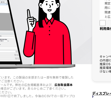
規定
用に
関連
と広
本利
利用条
第1
L
取
義
諾
キャン
用
の内容
点
推奨OS：
に
推奨環
ま
けない
立
ています。この製品の全部または一部を無断で複製した
でご注意ください。
用
ツールです。弊社の広告掲載基準および、
広告取扱基本
い場合がございます。あらかじめご了承ください。
お
ください。
ディスプレ
情
年9月1日で終了しました。今後のCSVでの一括アップロ
等
（
び
に