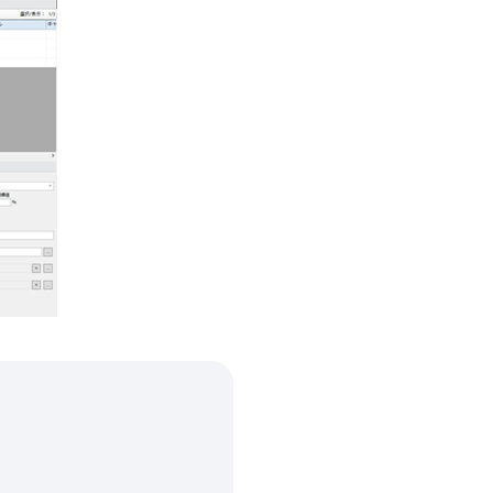
て
第7
利用
得る
ク、
の関
たパ
せん
第8
締
得
2
っ
を
ま
本
持
「
の
し
使
し