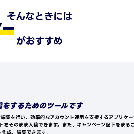
ヤ
も
で
そんなときには
ター
ア
ド
の
がおすすめ
て
ヤ
を
利
こ
ー
の
著
て
帰
稿をするためのツールです
を
ま
括編集を行い、効率的なアカウント運用を支援するアプリケー
な
トをそのまま入稿できます。また、キャンペーン配下をまる
お
を
を作成、編集できます。