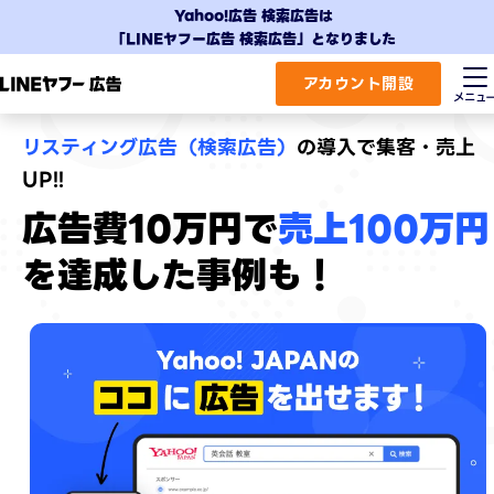
Yahoo!広告 検索広告は
「LINEヤフー広告 検索広告」となりました
アカウント開設
リスティング広告（検索広告）
の
導入で集客・売上
UP!!
広告費10万円で
売上100万円
を
達成した事例も！