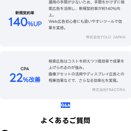
運用の手間が少ないため、手間をかけずに検
索広告を活用し、新規契約率が約140%向
新規契約率
上。
140
Web広告初心者にも扱いやすいツールで効
%UP
果を実感。
株式会社YOLO JAPAN
検索広告はコストを抑えつつ高効率で成果を
上げられるのが強み。
CPA
22
画像アセットの活用やディスプレイ広告との
%改善
相乗効果などで、さらなる効率化を実現。
株式会社FRACORA
Q&A
よくあるご質問