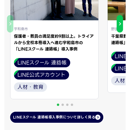
宇和島市
野田市
保護者・教員の満足度約9割以上。トライア
千葉県野田
ルから全校本格導入へ進む宇和島市の
連絡帳」
「LINEスクール 連絡帳」導入事例
LIN
LINEスクール 連絡帳
LIN
LINE公式アカウント
人材
人材・教育
LINEスクール 連絡帳導入事例について
詳しく見る