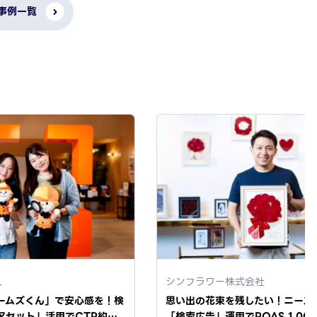
 事例一覧
L
シンフラワー株式会社
ームズくん」で安心感を！検
思い出の花束を残したい！ニーズ
アセット」活用でCTR約…
「検索広告」運用でROAS 1,00