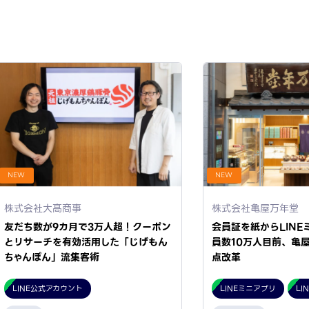
NEW
NEW
株式会社大髙商事
株式会社亀屋万年堂
友だち数が9カ月で3万人超！クーポン
会員証を紙からLINE
とリサーチを有効活用した「じげもん
員数10万人目前、亀
ちゃんぽん」流集客術
点改革
LINE公式アカウント
LINEミニアプリ
LI