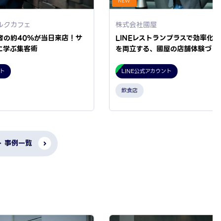
NEW
ルクカフェ
株式会社國屋
者の約40%が当日来店！サ
LINEレストランプラスで効率化
に学ぶ集客術
を両立する、國屋の店舗体験づく
ント
LINE公式アカウント
飲食店
ト 事例一覧