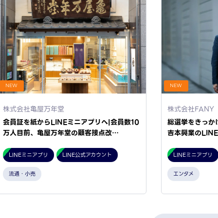
NEW
NEW
株式会社亀屋万年堂
株式会社FANY
会員証を紙からLINEミニアプリへ|会員数10
総選挙をきっか
万人目前、亀屋万年堂の顧客接点改…
吉本興業のLIN
LINEミニアプリ
LINE公式アカウント
LINEミニアプリ
流通・小売
エンタメ