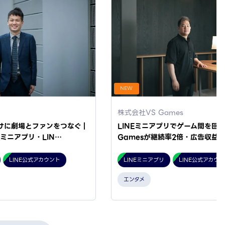
NEW
株式会社VS Games
けに劇場とファンをつなぐ｜
LINEミニアプリでゲーム間を回遊
Eミニアプリ・LIN…
Gamesが継続率2倍・広告収益4
LINE公式アカウント
LINEミニアプリ
LINE公式アカウ
エンタメ