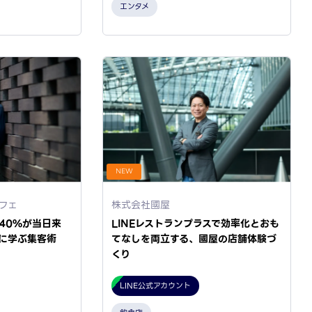
エンタメ
NEW
フェ
株式会社國屋
40%が当日来
LINEレストランプラスで効率化とおも
に学ぶ集客術
てなしを両立する、國屋の店舗体験づ
くり
LINE公式アカウント