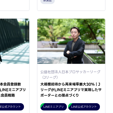
飲食店
公益社団法人日本プロサッカーリーグ
（Jリーグ）
本会員登録数
大規模招待から再来場率最大30%｜J
LINEミニアプリ
リーグがLINEミニアプリで実現したサ
た会員戦略
ポーターとの接点づくり
NE公式アカウント
LINEミニアプリ
LINE公式アカウント