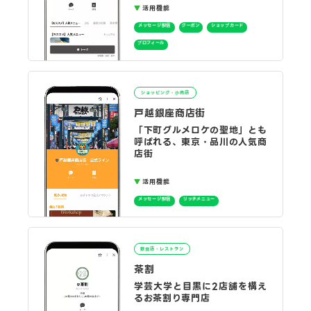
活用機能
メッセージ配信
クーポン
ショップカード
プロフィール
ショッピング・小売店
戸越銀座商店街
「下町グルメロケの聖地」とも
呼ばれる、東京・品川の人気商
店街
活用機能
メッセージ配信
リッチメニュー
飲食店・レストラン
茶割
学芸大学と目黒に2店舗を構え
るお茶割り専門店