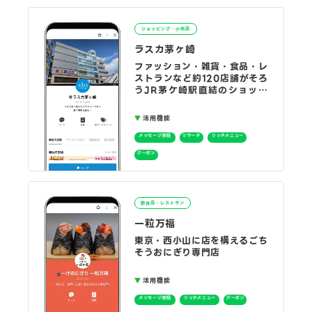
ショッピング・小売店
ラスカ茅ヶ崎
ファッション・雑貨・食品・レ
ストランなど約120店舗がそろ
うJR茅ケ崎駅直結のショッピ
ングセンター
活用機能
メッセージ配信
リサーチ
リッチメニュー
クーポン
飲食店・レストラン
一粒万福
東京・西小山に店を構えるごち
そうおにぎり専門店
活用機能
メッセージ配信
リッチメニュー
クーポン