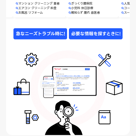
マンション クリーニング 業者
ぎっくり腰病院
人気 お取り寄
エアコン クリーニング 料金
小児科 休日診療
コート レディ
お風呂 リフォーム
親知らず 腫れ 歯医者
スーツ セール