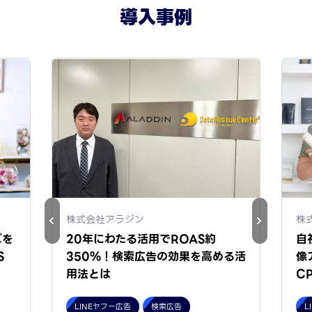
導入事例
株式会社アラジン
株
ズを
20年にわたる活用でROAS約
自
S
350%！検索広告の効果を高める活
像
用法とは
C
LINEヤフー広告
検索広告
L