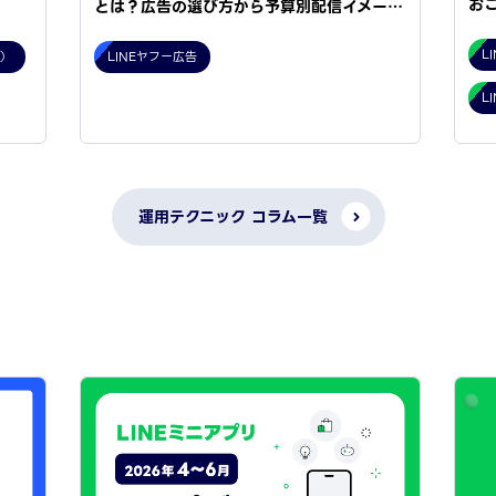
お
とは？広告の選び方から予算別配信イメー…
L
型）
LINEヤフー広告
L
運用テクニック コラム一覧