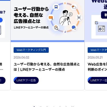
Webマーケティング入門
Webマーケ
2026.06.02
2026.05.21
用
ユーザー行動から考える、自然な広告接点と
Web広告
…
は｜LINEヤフーとユーザーの接点
判断のポイ
型）
LINEヤフー広告
LINEヤフー