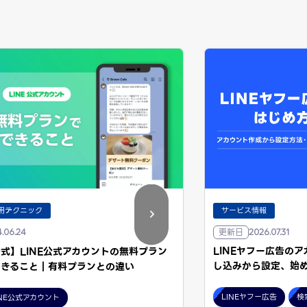
用テクニック
サービス情報
更新日
.06.24
2026.07.31
LINEヤフー広告の
式】LINE公式アカウントの無料プラン
し込みから設定、始
できること｜有料プランとの違い
LINEヤフー広告
検
INE公式アカウント