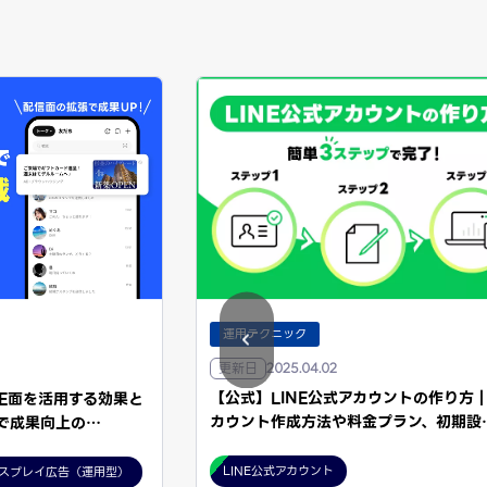
運用テクニック
更新日
2025.04.02
【公式】LINE公式アカウントの作り方
NE面を活用する効果と
カウント作成方法や料金プラン、初期設
で成果向上の…
LINE公式アカウント
スプレイ広告（運用型）