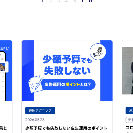
1
2
3
4
5
運用テクニック
運
更
2026.05.26
コ
果と
少額予算でも失敗しない広告運用のポイント