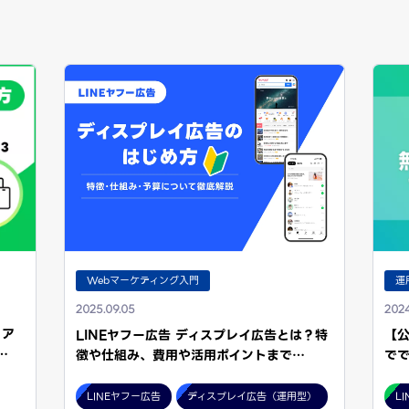
Webマーケティング入門
運
2025.09.05
2024
｜ア
LINEヤフー広告 ディスプレイ広告とは？特
【公
…
徴や仕組み、費用や活用ポイントまで…
で
LINEヤフー広告
ディスプレイ広告（運用型）
L