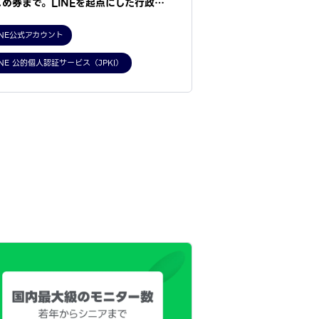
こめ券まで。LINEを起点にした行政…
INE公式アカウント
INE 公的個人認証サービス（JPKI）