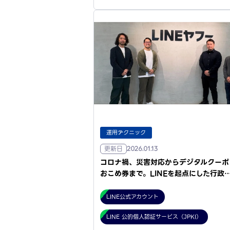
運用テクニック
更新日
2026.01.13
コロナ禍、災害対応からデジタルクーポ
おこめ券まで。LINEを起点にした行政
LINE公式アカウント
LINE 公的個人認証サービス（JPKI）