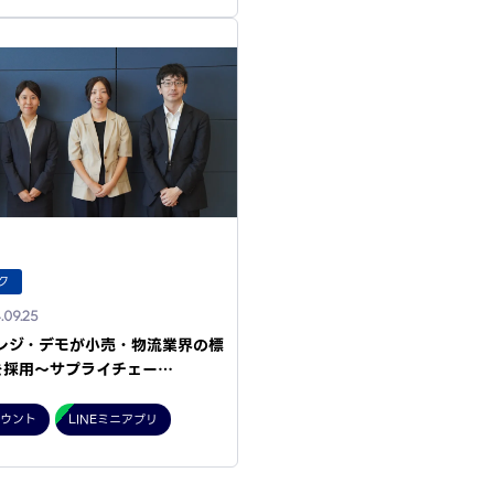
ク
.09.25
ホレジ・デモが小売・物流業界の標
を採用〜サプライチェー…
カウント
LINEミニアプリ