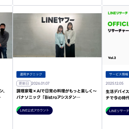
運用テクニック
サービス情報
更新日
2026.01.07
2025.12.05
ン、
調理家電×AIで日常の料理がもっと楽しく～
生活デバイス
…
パナソニック「Bistroアシスタン…
チで今の時
LINE公式アカウント
LINEリサー