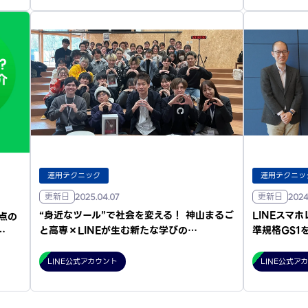
運用テクニック
運用テクニッ
更新日
更新日
2025.04.07
2024
“身近なツール”で社会を変える！ 神山まるご
LINEスマ
点の
と高専×LINEが生む新たな学びの…
準規格GS1
…
LINE公式アカウント
LINE公式ア