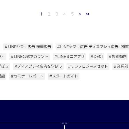
1
2
3
4
5
#LINEヤフー広告 検索広告
#LINEヤフー広告 ディスプレイ広告（運
型）
#LINE公式アカウント
#LINEミニアプリ
#DE&I
#検索動向
学ぼう
#ディスプレイ広告を学ぼう
#テクノロジーアセット
#業種別
機能
#セミナーレポート
#スタートガイド