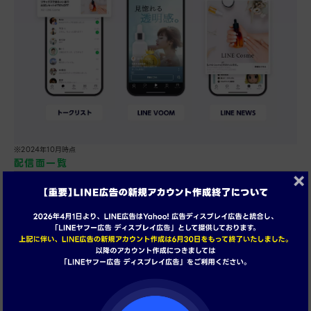
※2024年10月時点
配信面一覧
トークリスト
LINE NEWS
LINE VOOM
ミニアプリタブ
LINEチラシ
LINEポイントクラブ
LINEクーポン
LINEマイカード
LINEブランドカタログ
LINEヤフー広告ネットワーク
ホーム
LINE Monary
LINEオープンチャット
LINEファミリーアプリ
LINE公式アカウント
アルバム
LINE GAME公式アカウント
LINEスタンプショップ
LINE広告の配信面の詳細はこちら
目的に合わせた
予算・配信設計