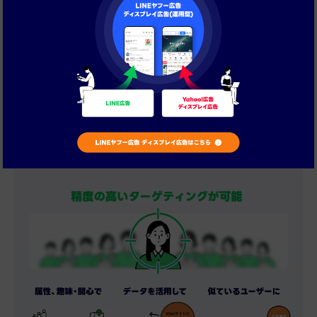
ターゲティング機能
お客様の目的・用途に合わせて配信方法が選択できます。
また広告費用についても、ご予算にあわせて柔軟な設計が
可能です。
またユーザーの性別や年齢、地域など、みなし属性で精度
の高いターゲティングに加え、「LINE公式アカウント」で
取得したユーザーデータを活用したり、Yahoo! JAPANオ
ーディエンスリストが追加されたことで、これまでより選
択できるターゲティング数が大幅に拡充！また配信量の拡
大・パフォーマンスの改善など様々な効果が見込めます。