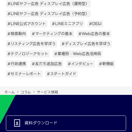
#LINEヤフー広告 ディスプレイ広告（運用型）
#LINEヤフー広告 ディスプレイ広告（予約型）
#LINE公式アカウント
#LINEミニアプリ
#DE&I
#検索動向
#マーケティングの基本
#Web広告の基本
#リスティング広告を学ぼう
#ディスプレイ広告を学ぼう
#テクノロジーアセット
#業種別・Web広告活用術
#行政連携
#友だち追加広告
#インタビュー
#新機能
#セミナーレポート
#スタートガイド
ホーム
コラム
サービス情報
資料ダウンロード