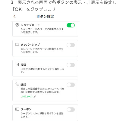
ボタンの種類
3 表示される画面で各ボタンの表示・非表示を設定し
「OK」をタップします
設定可能なボタンは以下のとおりです。なお設定できるボタン
の上限数はありません。
ボタンの種類
説明
トーク
公式アカウントのトークルームに移
メンバーシップ
メンバーシップのページに移動する
通話
LINEコールまたは設定した電話番