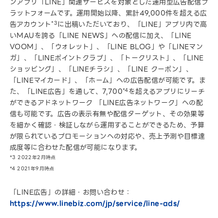
ンアプリ「LINE」関連サービスを対象とした運用型広告配信プ
ラットフォームです。運用開始以降、累計49,000件を超える広
告アカウント
*3
に出稿いただいており、「LINE」アプリ内で高
いMAUを誇る「LINE NEWS」への配信に加え、「LINE
VOOM」、「ウォレット」、「LINE BLOG」や「LINEマン
ガ」、「LINEポイントクラブ」、「トークリスト」、「LINE
ショッピング」、「LINEチラシ」、「LINE クーポン」、
「LINEマイカード」、「ホーム」への広告配信が可能です。ま
た、「LINE広告」を通して、7,700
*4
を超えるアプリにリーチ
ができるアドネットワーク 「LINE広告ネットワーク」への配
信も可能です。広告の表示有無や配信ターゲット、その効果等
を細かく確認・検証しながら運用することができるため、予算
が限られているプロモーションへの対応や、売上予測や目標達
成度等に合わせた配信が可能になります。
*3 2022年2月時点
*4 2021年9月時点
「LINE広告」の詳細・お問い合わせ：
https://www.linebiz.com/jp/service/line-ads/