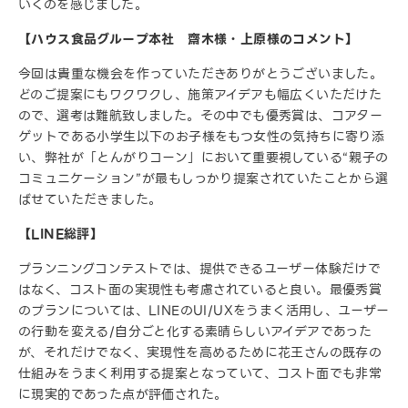
いくのを感じました。
【ハウス食品グループ本社 齋木様・上原様のコメント】
今回は貴重な機会を作っていただきありがとうございました。
どのご提案にもワクワクし、施策アイデアも幅広くいただけた
ので、選考は難航致しました。その中でも優秀賞は、コアター
ゲットである小学生以下のお子様をもつ女性の気持ちに寄り添
い、弊社が「とんがりコーン」において重要視している“親子の
コミュニケーション”が最もしっかり提案されていたことから選
ばせていただきました。
【LINE総評】
プランニングコンテストでは、提供できるユーザー体験だけで
はなく、コスト面の実現性も考慮されていると良い。最優秀賞
のプランについては、LINEのUI/UXをうまく活用し、ユーザー
の行動を変える/自分ごと化する素晴らしいアイデアであった
が、それだけでなく、実現性を高めるために花王さんの既存の
仕組みをうまく利用する提案となっていて、コスト面でも非常
に現実的であった点が評価された。