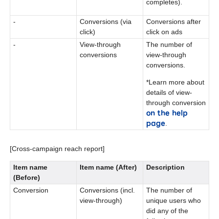
completes).
-
Conversions (via
Conversions after
click)
click on ads
-
View-through
The number of
conversions
view-through
conversions.
*Learn more about
details of view-
through conversion
on the help
page
.
[Cross-campaign reach report]
Item name
Item name (After)
Description
(Before)
Conversion
Conversions (incl.
The number of
view-through)
unique users who
did any of the