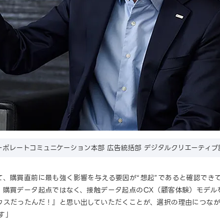
ポレートコミュニケーション本部 広告統括部 デジタルクリエーティブ課
て、購買直前に最も強く影響を与える要因が“想起”であると確認でき
、購買データ起点ではなく、接触データ起点のCX（顧客体験）モデル
ウスだったんだ！』と思い出していただくことが、選択の理由につなが
です」