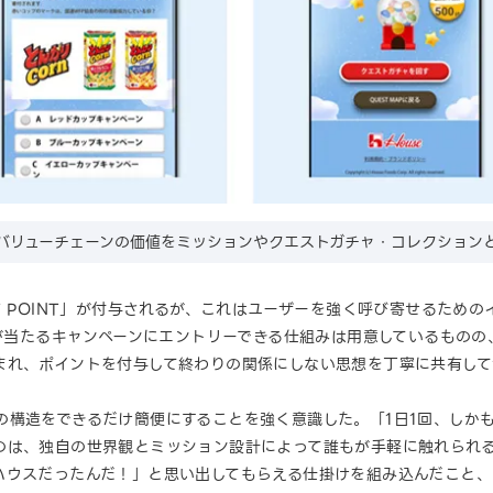
バリューチェーンの価値をミッションやクエストガチャ・コレクション
T POINT」が付与されるが、これはユーザーを強く呼び寄せるため
）が当たるキャンペーンにエントリーできる仕組みは用意しているもの
まれ、ポイントを付与して終わりの関係にしない思想を丁寧に共有し
RLDの構造をできるだけ簡便にすることを強く意識した。「1日1回、し
のは、独自の世界観とミッション設計によって誰もが手軽に触れられ
ハウスだったんだ！」と思い出してもらえる仕掛けを組み込んだこと、