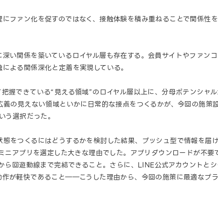
理にファン化を促すのではなく、接触体験を積み重ねることで関係性
に深い関係を築いているロイヤル層も存在する。会員サイトやファン
触による関係深化と定着を実現している。
て把握できている“見える領域”のロイヤル層以上に、分母ポテンシャ
の広義の見えない領域といかに日常的な接点をつくるかが、今回の施策
という選択だった。
状態をつくるにはどうするかを検討した結果、プッシュ型で情報を届
NEミニアプリを選定した大きな理由でした。アプリダウンロードが不
現から回遊動線まで完結できること。さらに、LINE公式アカウントと
動作が軽快であること――こうした理由から、今回の施策に最適なプラ