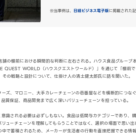
※当事例は、
日経ビジネス電子版
に掲載された記
店舗の棚前における瞬間的な判断に左右される。ハウス食品グループ
SE QUEST WORLD（ハウスクエストワールド）」を通じて「棚
。その戦略と設計について、仕掛け人の清土健太郎氏に話を聞いた。
フーズ、マロニー、大手カレーチェーンの壱番屋などを横断的につなぐ
、品質保証、商品開発まで広く深いバリューチェーンを担っている。
く意識される必要は必ずしもない。食品は低関与カテゴリーであり、
バリューチェーンを理解してもらうことではなく、選択の場面で思い出
の中で蓄積されるため、メーカーが生活者の行動を直接把握できる情