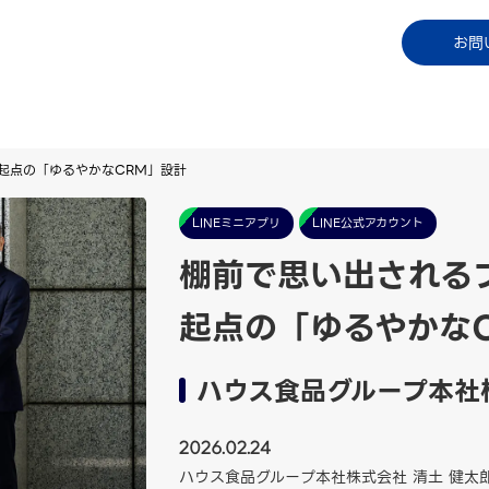
コラム
資料ダウンロード
お知らせ
ご利用中
お問
リ起点の「ゆるやかなCRM」設計
LINEミニアプリ
LINE公式アカウント
棚前で思い出されるブ
起点の「ゆるやかな
ハウス食品グループ本社
2026.02.24
ハウス食品グループ本社株式会社 清土 健太