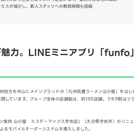
計ミスが減少し、新人スタッフへの教育時間も短縮
魅力。LINEミニアプリ「funf
、九州地方を中心にメインブランドの「九州筑豊ラーメン山小屋」をは
開しています。グループ全体の店舗数は、約100店舗。うち9割はフ
メン焼肉 山小屋 ミスターマックス宇佐店』（大分県宇佐市）のリニュ
によるモバイルオーダーシステムを導入しました。