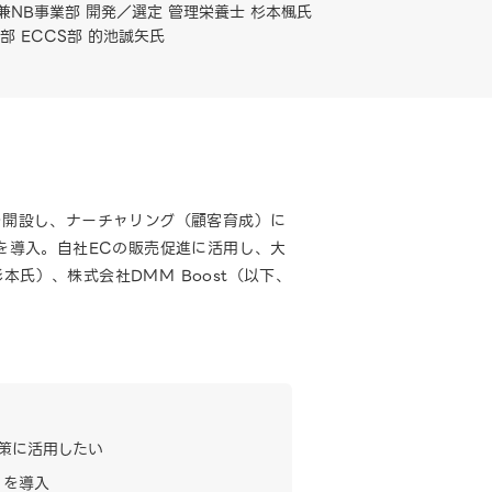
NB事業部 開発／選定 管理栄養士 杉本楓氏
部 ECCS部 的池誠矢氏
を開設し、ナーチャリング（顧客育成）に
」を導入。自社ECの販売促進に活用し、大
氏）、株式会社DMM Boost（以下、
施策に活用したい
』を導入