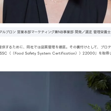
アルプロン 営業本部マーケティング兼NB事業部 開発／選定 管理栄養士
提供するために、同社では品質管理を徹底。その裏付けとして、プロ
Food Safety System Certification））22000」を取