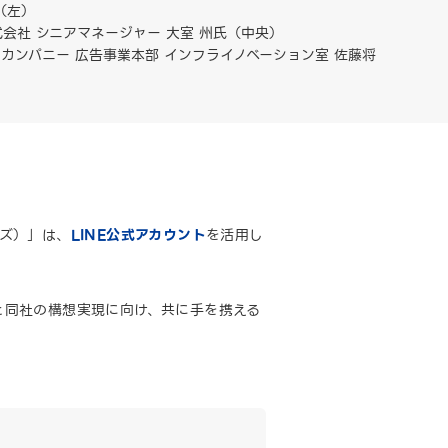
（左）
tions株式会社 シニアマネージャー 大室 州氏（中央）
ンカンパニー 広告事業本部 インフライノベーション室 佐藤将
ムズ）」は、
LINE公式アカウント
を活用し
）と同社の構想実現に向け、共に手を携える