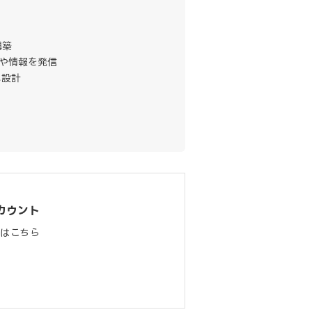
構築
や情報を発信
に設計
カウント
料はこちら