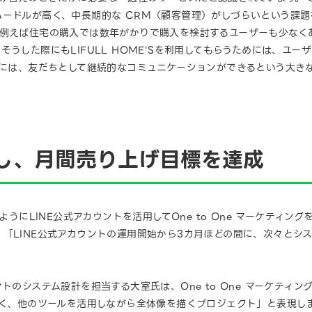
ードルが高く、中長期的な CRM（顧客管理）がしづらいという課題
、例えば住宅の購入では数年がかりで購入を検討するユーザーも少なく
そうした際にもLIFULL HOME'Sを利用してもらうためには、ユ
入には、友だちとして継続的なコミュニケーションができるという大き
始し、月間売り上げ目標を達成
ようにLINE公式アカウントを活用してOne to One マーケティン
「LINE公式アカウントの運用開始から3カ月ほどの間に、次々とシ
カウントのシステム設計を担当する大室氏は、One to One マーケティ
なく、他のツールを活用しながら全体像を描くプロジェクト」と表現し