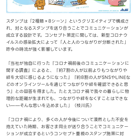
スタンプは「2種類×8シーン」というクリエイティブで構成さ
れ、対となるスタンプを送り合うことでコミュニケーションが
成立する設計です。コンセプト策定に関しては、新型コロナウ
イルスの感染拡大によって「人と人のつながりが分断された」
昨今の時流が強く影響しています。
「当社が独自に行った『コロナ禍前後のコミュニケーションに
関する調査』によると、『約7割の人が以前よりもつながりや
絆を大切に感じるようになった』『約8割の人がSNSやLINEな
どのオンラインツールを通じてつながりや絆を確認できると思
う』との回答を得ました。たとえコロナ禍で我々の暮らしに物
理的な距離が生まれても、つながりや絆をなくすことはできな
い——そんな思いを込めました」（枝川氏）
「コロナ禍により、多くの人が今後について漠然とした不安を
抱えていた時期、お客さま同士が送り合うことでコミュニケー
ションが成立するというコンセプト重視のスタンプ施策に対