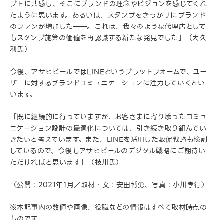
プトに共感し、そこにブランドの理念やビジョンを感じてくれ
たように思います。あるいは、スタンプをきっかけにブランド
のファンが増加した――。これは、我々のような代理店として
もスタンプ施策の価値を再認識する新たな発見でした」（大久
利氏）
今後、アサヒビールではLINEというプラットフォームで、ユー
ザーに対するブランドコミュニケーションに注力していくとい
います。
「既に継続的に行っていますが、お客さまに寄り添ったコミュ
ニケーション設計の最適化については、引き続き取り組んでい
きたいと考えています。また、LINEを活用した販促戦略も検討
しているので、今後もアサヒビールのデジタル戦略にご期待い
ただければと思います」（枝川氏）
（公開：2021年1月／取材・文：安田博勇、写真：小川孝行）
※本記事内の数値や画像、役職などの情報はすべて取材時点の
ものです