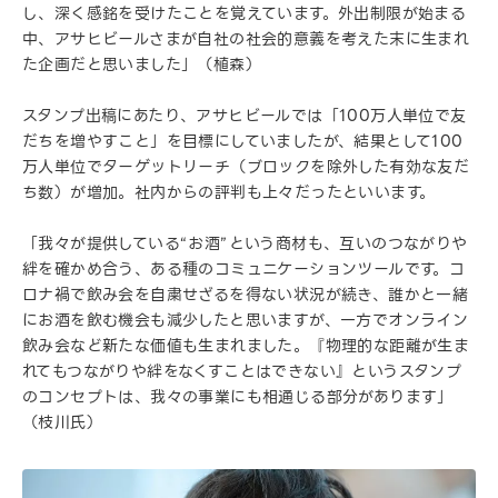
し、深く感銘を受けたことを覚えています。外出制限が始まる
中、アサヒビールさまが自社の社会的意義を考えた末に生まれ
た企画だと思いました」（植森）
スタンプ出稿にあたり、アサヒビールでは「100万人単位で友
だちを増やすこと」を目標にしていましたが、結果として100
万人単位でターゲットリーチ（ブロックを除外した有効な友だ
ち数）が増加。社内からの評判も上々だったといいます。
「我々が提供している“お酒”という商材も、互いのつながりや
絆を確かめ合う、ある種のコミュニケーションツールです。コ
ロナ禍で飲み会を自粛せざるを得ない状況が続き、誰かと一緒
にお酒を飲む機会も減少したと思いますが、一方でオンライン
飲み会など新たな価値も生まれました。『物理的な距離が生ま
れてもつながりや絆をなくすことはできない』というスタンプ
のコンセプトは、我々の事業にも相通じる部分があります」
（枝川氏）