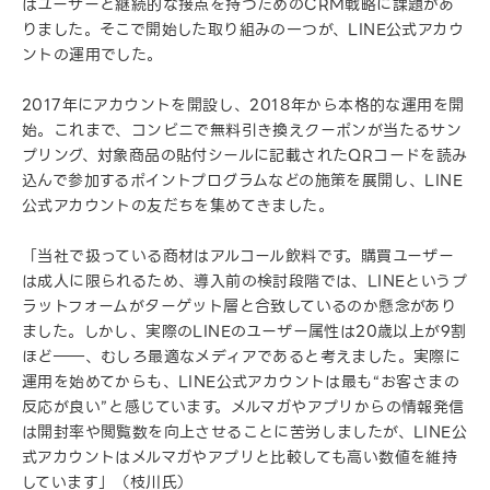
はユーザーと継続的な接点を持つためのCRM戦略に課題があ
りました。そこで開始した取り組みの一つが、LINE公式アカウ
ントの運用でした。
2017年にアカウントを開設し、2018年から本格的な運用を開
始。これまで、コンビニで無料引き換えクーポンが当たるサン
プリング、対象商品の貼付シールに記載されたQRコードを読み
込んで参加するポイントプログラムなどの施策を展開し、LINE
公式アカウントの友だちを集めてきました。
「当社で扱っている商材はアルコール飲料です。購買ユーザー
は成人に限られるため、導入前の検討段階では、LINEというプ
ラットフォームがターゲット層と合致しているのか懸念があり
ました。しかし、実際のLINEのユーザー属性は20歳以上が9割
ほど――、むしろ最適なメディアであると考えました。実際に
運用を始めてからも、LINE公式アカウントは最も“お客さまの
反応が良い”と感じています。メルマガやアプリからの情報発信
は開封率や閲覧数を向上させることに苦労しましたが、LINE公
式アカウントはメルマガやアプリと比較しても高い数値を維持
しています」（枝川氏）