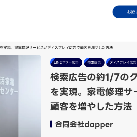
コラム
資料ダウンロード
お知らせ
ご利用中
お問
PAを実現。家電修理サービスがディスプレイ広告で顧客を増やした方法
LINEヤフー広告
検索広告
ディスプレイ広告
検索広告の約1/7の
を実現。家電修理サ
顧客を増やした方法
合同会社dapper