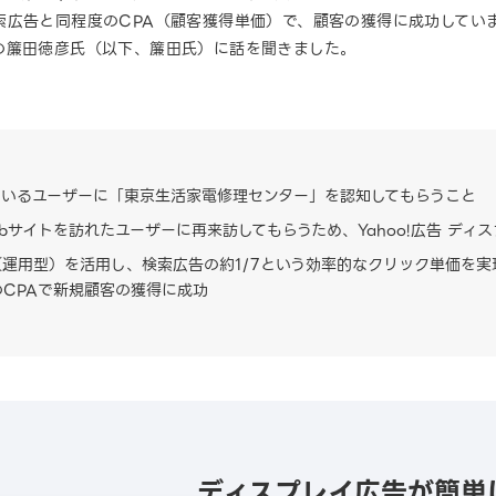
索広告と同程度のCPA（顧客獲得単価）で、顧客の獲得に成功してい
の簾田徳彦氏（以下、簾田氏）に話を聞きました。
ているユーザーに「東京生活家電修理センター」を認知してもらうこと
bサイトを訪れたユーザーに再来訪してもらうため、Yahoo!広告 ディ
運用型）を活用し、検索広告の約1/7という効率的なクリック単価を実
CPAで新規顧客の獲得に成功
ディスプレイ広告が簡単