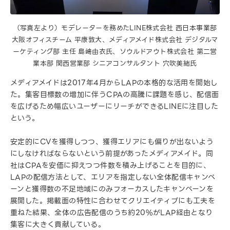
（写真左より）モデレーターを務めたLINE株式会社 西日本事業部
大阪オフィスチーム 平康敦大、メディアメイド株式会社 デジタルマ
ーケティング部 主任 島﨑由衣氏、ソウルドアウト株式会社 第二営
業本部 関西営業部 シニアコンサルタント 穴吹美緒氏
メディアメイドは2017年4月からLAPの本格的な活用を開始し
た。集客目標数の増加に伴うCPAの高騰に課題を感じ、配信面
を広げるため幅広いユーザーにリーチができるLINEに注目した
という。
安定的にCVを獲得しつつ、獲得エリアにも偏りが出ないよう
にしなければならないという前提があったメディアメイド。同
社はCPAを安価に抑えつつ件数を積み上げることを目的に、
LAPの配信方法として、エリアを指定しない全体配信キャンペ
ーンと獲得数の不足地域にのみフォーカスしたキャンペーンを
展開した。掲載面の特性に合わせてクリエイティブにも工夫を
重ねた結果、全体の広告配信のうち約20%がLAP経由となり
集客に大きく貢献している。