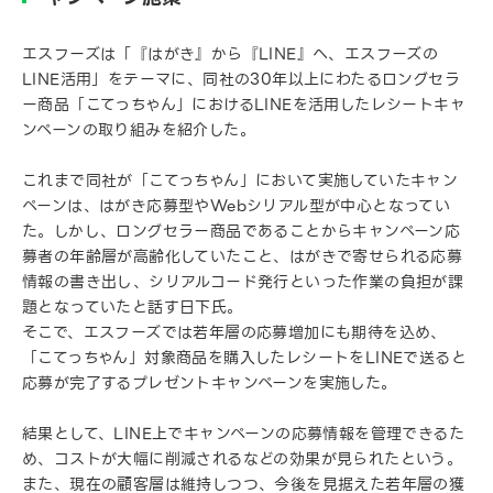
エスフーズは「『はがき』から『LINE』へ、エスフーズの
LINE活用」をテーマに、同社の30年以上にわたるロングセラ
ー商品「こてっちゃん」におけるLINEを活用したレシートキャ
ンペーンの取り組みを紹介した。
これまで同社が「こてっちゃん」において実施していたキャン
ペーンは、はがき応募型やWebシリアル型が中心となってい
た。しかし、ロングセラー商品であることからキャンペーン応
募者の年齢層が高齢化していたこと、はがきで寄せられる応募
情報の書き出し、シリアルコード発行といった作業の負担が課
題となっていたと話す日下氏。
そこで、エスフーズでは若年層の応募増加にも期待を込め、
「こてっちゃん」対象商品を購入したレシートをLINEで送ると
応募が完了するプレゼントキャンペーンを実施した。
結果として、LINE上でキャンペーンの応募情報を管理できるた
め、コストが大幅に削減されるなどの効果が見られたという。
また、現在の顧客層は維持しつつ、今後を見据えた若年層の獲