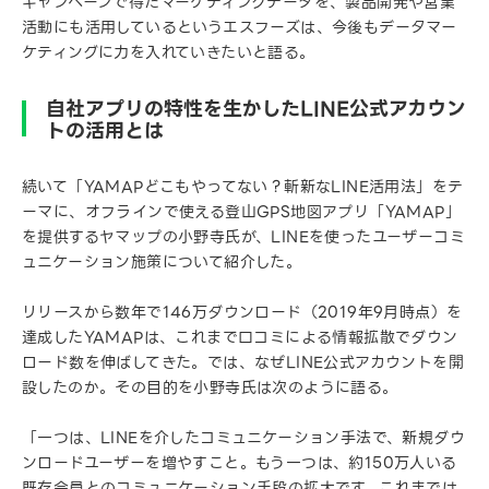
キャンペーンで得たマーケティングデータを、製品開発や営業
活動にも活用しているというエスフーズは、今後もデータマー
ケティングに力を入れていきたいと語る。
自社アプリの特性を生かしたLINE公式アカウン
トの活用とは
続いて「YAMAPどこもやってない？斬新なLINE活用法」をテ
ーマに、オフラインで使える登山GPS地図アプリ「YAMAP」
を提供するヤマップの小野寺氏が、LINEを使ったユーザーコミ
ュニケーション施策について紹介した。
リリースから数年で146万ダウンロード（2019年9月時点）を
達成したYAMAPは、これまで口コミによる情報拡散でダウン
ロード数を伸ばしてきた。では、なぜLINE公式アカウントを開
設したのか。その目的を小野寺氏は次のように語る。
「一つは、LINEを介したコミュニケーション手法で、新規ダウ
ンロードユーザーを増やすこと。もう一つは、約150万人いる
既存会員とのコミュニケーション手段の拡大です。これまでは