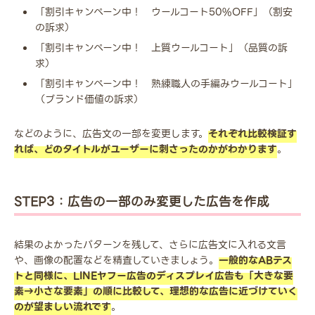
「割引キャンペーン中！ ウールコート50%OFF」（割安
の訴求）
「割引キャンペーン中！ 上質ウールコート」（品質の訴
求）
「割引キャンペーン中！ 熟練職人の手編みウールコート」
（ブランド価値の訴求）
などのように、広告文の一部を変更します。
それぞれ比較検証す
れば、どのタイトルがユーザーに刺さったのかがわかります
。
STEP3：広告の一部のみ変更した広告を作成
結果のよかったパターンを残して、さらに広告文に入れる文言
や、画像の配置などを精査していきましょう。
一般的なABテス
トと同様に、LINEヤフー広告のディスプレイ広告も「大きな要
素→小さな要素」の順に比較して、理想的な広告に近づけていく
のが望ましい流れです
。