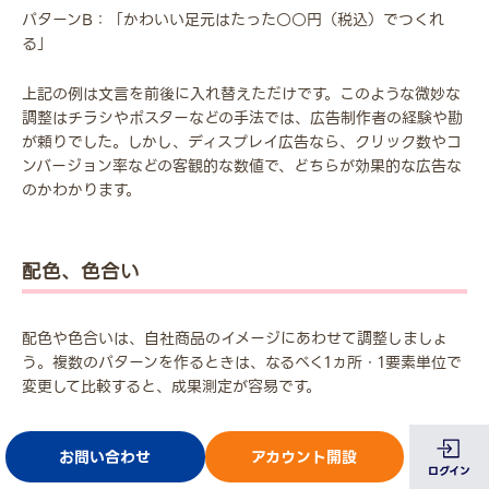
パターンB：「かわいい足元はたった○○円（税込）でつくれ
る」
上記の例は文言を前後に入れ替えただけです。このような微妙な
調整はチラシやポスターなどの手法では、広告制作者の経験や勘
が頼りでした。しかし、ディスプレイ広告なら、クリック数やコ
ンバージョン率などの客観的な数値で、どちらが効果的な広告な
のかわかります。
配色、色合い
配色や色合いは、自社商品のイメージにあわせて調整しましょ
う。複数のパターンを作るときは、なるべく1ヵ所・1要素単位で
変更して比較すると、成果測定が容易です。
比較する際は、広告掲載先の条件も揃えたほうが精度が高くなり
お問い合わせ
アカウント開設
ます
。配色や色合いの効果は、広告枠があるサイトの雰囲気によ
ログイン
って変わる場合があります。逐次テスト形式にすれば、掲載先が