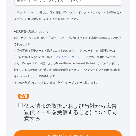
※フリーテキスト欄には、個人情報（ID/パスワード、クレジットカード情報等を含み
ますが、これに限りません）を入力しないでください。
■個人情報の取扱いについて
LINEヤフー株式会社（以下「当社」）は、ご入力いただいたお客様の情報を以下の目的
で利用します。
・広告宣伝（電子メール・電話によるものを含む）、アンケート、市場調査のため
・上記に掲げるものの他、当社
プライバシーポリシー
に定める利用目的のため
また、Google LLC（米国）およびMeta Platforms Ireland Limited（アイルランド）に
対して、広告配信および広告配信効果測定等のために、ご入力いただいたお客様の情報
をハッシュ化した上で提供します。
その他の取扱いについては、当社プライバシーポリシーに従います。
*
個人情報の取扱いおよび当社から広告
宣伝メールを受信することについて同
意する