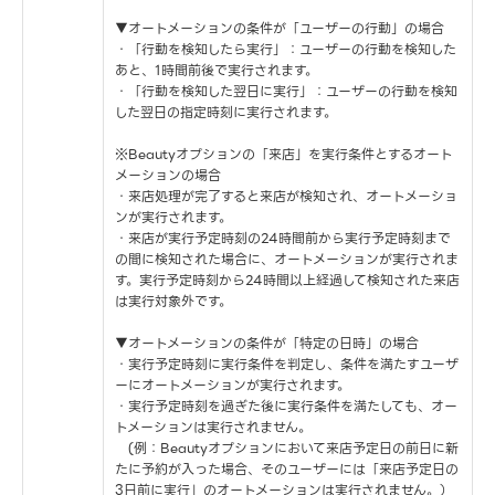
▼オートメーションの条件が「ユーザーの行動」の場合
・「行動を検知したら実行」：ユーザーの行動を検知した
あと、1時間前後で実行されます。
・「行動を検知した翌日に実行」：ユーザーの行動を検知
した翌日の指定時刻に実行されます。
※Beautyオプションの「来店」を実行条件とするオート
メーションの場合
・来店処理が完了すると来店が検知され、オートメーショ
ンが実行されます。
・来店が実行予定時刻の24時間前から実行予定時刻まで
の間に検知された場合に、オートメーションが実行されま
す。実行予定時刻から24時間以上経過して検知された来店
は実行対象外です。
▼オートメーションの条件が「特定の日時」の場合
・実行予定時刻に実行条件を判定し、条件を満たすユーザ
ーにオートメーションが実行されます。
・実行予定時刻を過ぎた後に実行条件を満たしても、オー
トメーションは実行されません。
(例：Beautyオプションにおいて来店予定日の前日に新
たに予約が入った場合、そのユーザーには「来店予定日の
3日前に実行」のオートメーションは実行されません。）