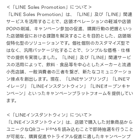
＜「LINE Sales Promotion」について＞
「LINE Sales Promotion」は、「LINE」及び「LINE」関連
サービスを活用することで、店頭オペレーションの軽減や店頭
POPの削減、キャンペーン参加の促進、購買行動の把握といっ
た店頭販促における課題を解決することを目的とした、店頭販
促特化型のソリューションです。個社個別のカスタマイズ型で
はなく、汎用パッケージ化することで、シンプルな価格・仕様
での提供を実現しました。「LINE」及び「LINE」関連サービ
スの活用によって、飲料・食品等を中心としたメーカーと流通
小売店舗、一般消費者の三者を繋ぎ、新たなコミュニケーショ
ン接点を創出します。現在、「LINEサンプリング」「LINEマ
イレージ」「LINEインスタントウィン」「LINEオープンキャ
ンペーン」といったキャンペーンプラットフォームを提供してい
ます。
＜「LINEインスタントウィン」について＞
「LINEインスタントウィン」は、店頭で購入した対象商品から
ユニークなQRコード®*6を読み込むことで即時抽選を行うこと
が可能な、購買促進やトライアル促進に適したキャンペーンプ