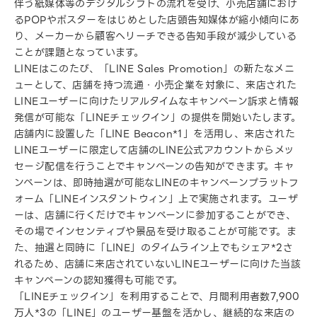
伴う紙媒体等のデジタルシフトの流れを受け、小売店舗におけ
るPOPやポスターをはじめとした店頭告知媒体が縮小傾向にあ
り、メーカーから顧客へリーチできる告知手段が減少している
ことが課題となっています。
LINEはこのたび、「LINE Sales Promotion」の新たなメニ
ューとして、店舗を持つ流通・小売企業を対象に、来店された
LINEユーザーに向けたリアルタイムなキャンペーン訴求と情報
発信が可能な「LINEチェックイン」の提供を開始いたします。
店舗内に設置した「LINE Beacon*1」を活用し、来店された
LINEユーザーに限定して店舗のLINE公式アカウントからメッ
セージ配信を行うことでキャンペーンの告知ができます。キャ
ンペーンは、即時抽選が可能なLINEのキャンペーンプラットフ
ォーム「LINEインスタントウィン」上で実施されます。ユーザ
ーは、店舗に行くだけでキャンペーンに参加することができ、
その場でインセンティブや景品を受け取ることが可能です。ま
た、抽選と同時に「LINE」のタイムライン上でもシェア*2さ
れるため、店舗に来店されていないLINEユーザーに向けた当該
キャンペーンの認知獲得も可能です。
「LINEチェックイン」を利用することで、月間利用者数7,900
万人*3の「LINE」のユーザー基盤を活かし、継続的な来店の