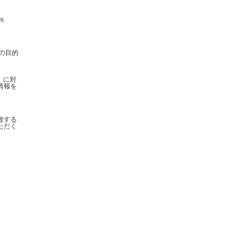
s
の目的
ド）に対
情報を
致する
ただく