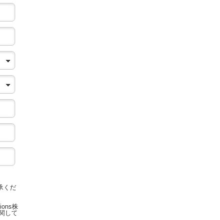
承くだ
ions株
関して