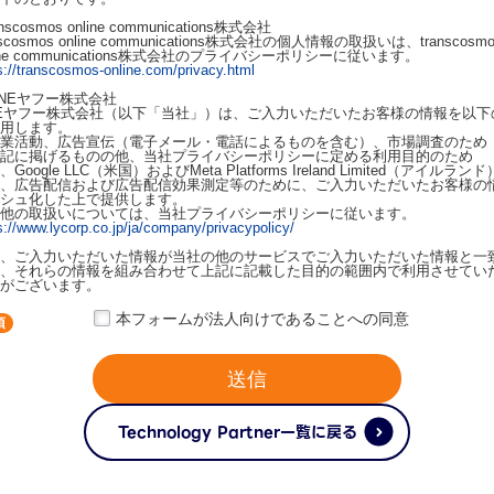
anscosmos online communications株式会社
nscosmos online communications株式会社の個人情報の取扱いは、transcosmo
line communications株式会社のプライバシーポリシーに従います。
s://transcosmos-online.com/privacy.html
LINEヤフー株式会社
NEヤフー株式会社（以下「当社」）は、ご入力いただいたお客様の情報を以下
用します。
業活動、広告宣伝（電子メール・電話によるものを含む）、市場調査のため
記に掲げるものの他、当社プライバシーポリシーに定める利用目的のため
Google LLC（米国）およびMeta Platforms Ireland Limited（アイルラン
、広告配信および広告配信効果測定等のために、ご入力いただいたお客様の
シュ化した上で提供します。
他の取扱いについては、当社プライバシーポリシーに従います。
s://www.lycorp.co.jp/ja/company/privacypolicy/
、ご入力いただいた情報が当社の他のサービスでご入力いただいた情報と一
、それらの情報を組み合わせて上記に記載した目的の範囲内で利用させてい
がございます。
本フォームが法人向けであることへの同意
送信
Technology Partner一覧に戻る