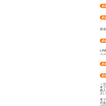
所
LI
ベー
＜注
本フ
個人
さい
本フ
式会
は以