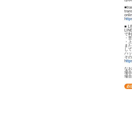
■tr
tra
on
http
■ 
LI
で利
・営
・上
また、
して
ハッ
その
http
なお
場合
場合