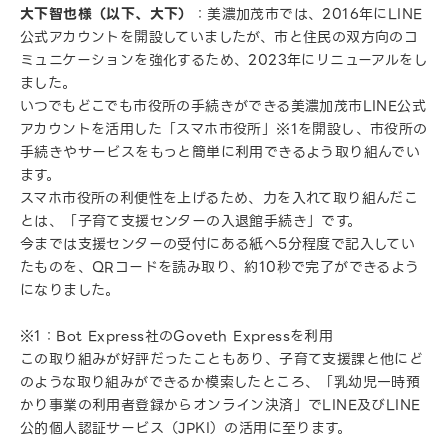
大下智也様（以下、大下）
：美濃加茂市では、2016年にLINE
公式アカウントを開設していましたが、市と住民の双方向のコ
ミュニケーションを強化するため、2023年にリニューアルをし
ました。
いつでもどこでも市役所の手続きができる美濃加茂市LINE公式
アカウントを活用した「スマホ市役所」※1を開設し、市役所の
手続きやサービスをもっと簡単に利用できるよう取り組んでい
ます。
スマホ市役所の利便性を上げるため、力を入れて取り組んだこ
とは、「子育て支援センターの入退館手続き」です。
今までは支援センターの受付にある紙へ5分程度で記入してい
たものを、QRコードを読み取り、約10秒で完了ができるよう
になりました。
※1：Bot Express社のGoveth Expressを利用
この取り組みが好評だったこともあり、子育て支援課と他にど
のような取り組みができるか模索したところ、「乳幼児一時預
かり事業の利用者登録からオンライン決済」でLINE及びLINE
公的個人認証サービス（JPKI）の活用に至ります。