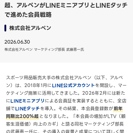
超、アルペンがLINEミニアプリとLINEタッチ
で進めた会員戦略
株式会社アルペン
2026.06.30
株式会社アルペン マーケティング部長 武藤恵一氏
スポーツ用品販売大手の株式会社アルペン（以下、アルペ
ン）は、2018年1月に
LINE公式アカウント
を開設し、マー
ケティング施策に活用してきました。2026年2月には新た
に
LINEミニアプリ
による会員証を実装するとともに、全店
舗で
LINEタッチ
を導入。その結果、本会員登録数が
前年
同期比200％超
となりました。「本会員の増加がLTV（顧
客生涯価値）向上のカギ」と語る同社マーケティング部長
の武藤恵一氏に、その導入の背景と成果について詳しく聞