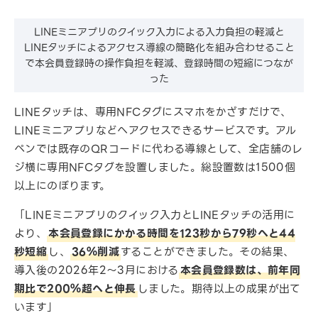
LINEミニアプリのクイック入力による入力負担の軽減と
LINEタッチによるアクセス導線の簡略化を組み合わせること
で本会員登録時の操作負担を軽減、登録時間の短縮につなが
った
LINEタッチは、専用NFCタグにスマホをかざすだけで、
LINEミニアプリなどへアクセスできるサービスです。アル
ペンでは既存のQRコードに代わる導線として、全店舗のレ
ジ横に専用NFCタグを設置しました。総設置数は1500個
以上にのぼります。
「LINEミニアプリのクイック入力とLINEタッチの活用に
より、
本会員登録にかかる時間を123秒から79秒へと44
秒短縮
し、
36％削減
することができました。その結果、
導入後の2026年2～3月における
本会員登録数は、前年同
期比で200％超へと伸長
しました。期待以上の成果が出て
います」