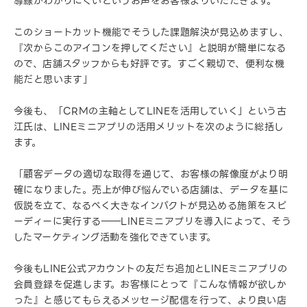
導線がわかりにくいというお声をお客様よりいただきます。
このショートカット機能でそうした課題解決が見込めますし、
『次からこのアイコンを押してください』と説明が簡単になる
ので、店舗スタッフからも好評です。すごく親切で、便利な機
能だと思います」
今後も、「CRMの主軸としてLINEを活用していく」という古
江氏は、LINEミニアプリの活用メリットを次のように総括し
ます。
「顧客データの適切な取得を通じて、お客様の解像度がより明
確になりました。売上が伸び悩んでいる店舗は、データを基に
仮説を立て、なるべく大きなインパクトが見込める施策をスピ
ーディーに実行する――LINEミニアプリを導入によって、そう
したマーケティング活動を強化できています。
今後もLINE公式アカウントの友だち追加とLINEミニアプリの
会員登録を促進します。お客様にとって『こんな情報が欲しか
った』と感じてもらえるメッセージ配信を行って、より良い店