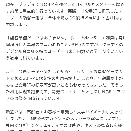
現在、グッデイではCRMを強化してロイヤルカスタマーを増や
す施策を重点的に行っています。実際、「会員証を提示したユ
ーザーの顧客単価は、全体平均より2割ほど高い」と古江氏は
力説します。
「顧客単価だけではありません。『ホームセンターの利用は月1
回程度』と業界内で言われることが多いのですが、グッデイの
デジタル会員証を持つユーザーは来店回数が通常より多いとい
う数字も出ています。
また、会員データを分析してみると、グッデイの集客ターゲッ
トである30～40代女性の利用者が多いことや、年齢層が上が
るほど会員証の提示率が高いこともわかってきました。そうし
た利用状況を踏まえて、開発パートナーとともにLINEミニアプ
リの改修を随時行っています。
最近では、高齢者のお客様を意識して文字サイズを少し大きく
しました。LINE公式アカウントのメッセージ配信についても、
社内で分析してクリエイティブの改善やテキストの見直しを繰