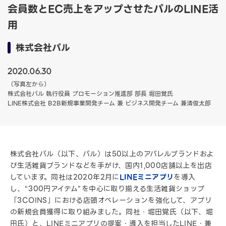
会員数とEC売上をアップさせたパルのLINE活
用
株式会社パル
2020.06.30
（写真左から）
株式会社パル 執行役員 プロモーション推進部 部長 堀田覚氏
LINE株式会社 B2B新規事業開発チーム 兼 ビジネス開発チーム 兼清俊太郎
株式会社パル（以下、パル）は50以上のアパレルブランドおよ
び生活雑貨ブランドなどを手がけ、国内1,000店舗以上を出店
しています。同社は2020年2月に
LINEミニアプリ
を導入
し、“300円アイテム”を中心に取り揃える生活雑貨ショップ
「3COINS」における店頭オペレーションを強化して、アプリ
の新規会員獲得に取り組みました。同社・堀田覚氏（以下、堀
田氏）と、LINEミニアプリの提案・導入を担当したLINE・兼