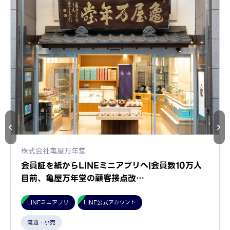
株式会社亀屋万年堂
会員証を紙からLINEミニアプリへ|会員数10万人
目前、亀屋万年堂の顧客接点改…
LINEミニアプリ
LINE公式アカウント
流通・小売