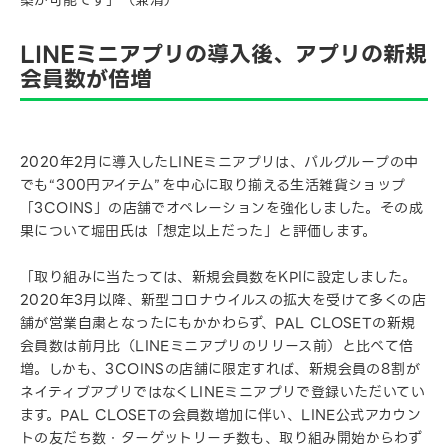
築が可能です」（兼清）
LINEミニアプリの導入後、アプリの新規
会員数が倍増
2020年2月に導入したLINEミニアプリは、パルグループの中
でも“300円アイテム”を中心に取り揃える生活雑貨ショップ
「3COINS」の店舗でオペレーションを強化しました。その成
果について堀田氏は「想定以上だった」と評価します。
「取り組みに当たっては、新規会員数をKPIに設定しました。
2020年3月以降、新型コロナウイルスの拡大を受けて多くの店
舗が営業自粛となったにもかかわらず、PAL CLOSETの新規
会員数は前月比（LINEミニアプリのリリース前）と比べて倍
増。しかも、3COINSの店舗に限定すれば、新規会員の8割が
ネイティブアプリではなくLINEミニアプリで登録いただいてい
ます。PAL CLOSETの会員数増加に伴い、LINE公式アカウン
トの友だち数・ターゲットリーチ数も、取り組み開始からわず