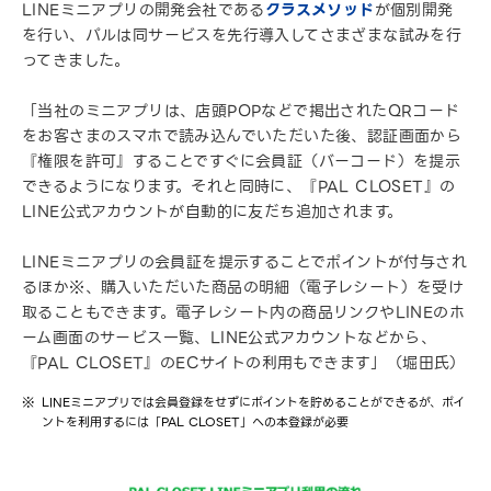
LINEミニアプリの開発会社である
クラスメソッド
が個別開発
を行い、パルは同サービスを先行導入してさまざまな試みを行
ってきました。
「当社のミニアプリは、店頭POPなどで掲出されたQRコード
をお客さまのスマホで読み込んでいただいた後、認証画面から
『権限を許可』することですぐに会員証（バーコード）を提示
できるようになります。それと同時に、『PAL CLOSET』の
LINE公式アカウントが自動的に友だち追加されます。
LINEミニアプリの会員証を提示することでポイントが付与され
るほか※、購入いただいた商品の明細（電子レシート）を受け
取ることもできます。電子レシート内の商品リンクやLINEのホ
ーム画面のサービス一覧、LINE公式アカウントなどから、
『PAL CLOSET』のECサイトの利用もできます」（堀田氏）
LINEミニアプリでは会員登録をせずにポイントを貯めることができるが、ポイ
ントを利用するには「PAL CLOSET」への本登録が必要