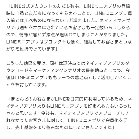
「LINE公式アカウントの友だち数も、LINEミニアプリの登録
時に自然と友だちになってもらえることで、LINEミニアプリ導
入前とは比べものにならないほど増えました。ネイティブアプ
リでは通知をオフにされているお客さまも一定数いらっしゃる
ので、情報が届かず接点が途切れてしまうことがありました。
LINEミニアプリはブロック率も低く、継続してお客さまとつな
がりを維持できています」
こうした効果を受け、同社は現時点ではネイティブアプリのダ
ウンロードをマーケティングシナリオの最終地点としつつ、今
後はLINEミニアプリももう一つの着地点として活用していくこ
とを検討しています。
「ほとんどのお客さまがLINEを日常的に利用しているため、ネ
イティブアプリよりもLINEミニアプリを好まれる方もいらっし
ゃると思います。今後も、ネイティブアプリでアプローチしき
れなかったお客さまに対して、LINEミニアプリで会員化を促
し、売上基盤をより盤石なものにしていきたいですね」