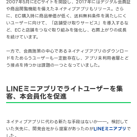
2007年5月にECサイトを開設し、2017年にはデジタル会員証
や商品閲覧機能を備えたネイティブアプリもリリース。さら
に、EC購入時に商品単価が低く、送料無料条件を満たしにく
いユーザーに向けて、「店舗受け取りサービス」を導入するな
ど、ECと店舗をつなぐ取り組みを強化し、右肩上がりの成長
を続けています。
一方で、会員施策の中心であるネイティブアプリのダウンロー
ドをためらうユーザーも一定数存在し、アプリ未利用者層とど
う接点を持つかは課題の一つとなっていました。
LINEミニアプリでライトユーザーを集
客、本会員化を促進
ネイティブアプリに代わる新たな手段はないか――。検討して
いた矢先に、開発会社から提案があったのが
LINEミニアプリ
で
した。