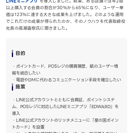
LINEミニアプリ
を導入しました。結果、ある店舗では年2回
以上購入する会員の割合が30％から65％になり、ユーザー単
価は123％に達する大きな成果を上げました。どのような運用
でこれだけの成果が得られたのか、そのノウハウを代表取締役
社長の高瀬直樹氏に聞きました。
目的
ポイントカード、POSレジの購買履歴、紙のユーザー情
報を統合したい
電話やDMに代わるコミュニケーション手段を確立したい
施策
LINE公式アカウントとともに会員証、ポイントシステ
ム、POSレジに対応したLINEミニアプリ「EDWARD」を
導入
LINE公式アカウントのリッチメニューに「星の国ポイン
トカード」を設置