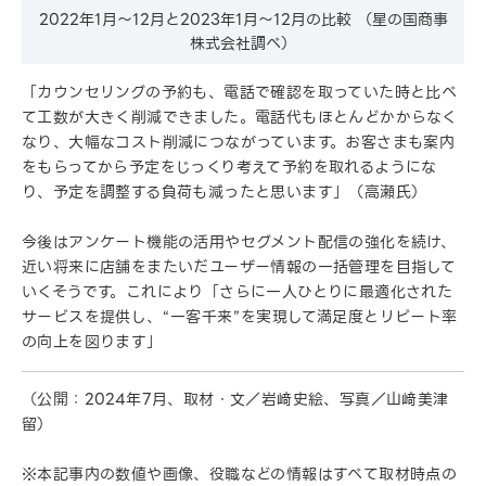
2022年1月〜12月と2023年1月〜12月の比較 （星の国商事
株式会社調べ）
「カウンセリングの予約も、電話で確認を取っていた時と比べ
て工数が大きく削減できました。電話代もほとんどかからなく
なり、大幅なコスト削減につながっています。お客さまも案内
をもらってから予定をじっくり考えて予約を取れるようにな
り、予定を調整する負荷も減ったと思います」（高瀬氏）
今後はアンケート機能の活用やセグメント配信の強化を続け、
近い将来に店舗をまたいだユーザー情報の一括管理を目指して
いくそうです。これにより「さらに一人ひとりに最適化された
サービスを提供し、“一客千来”を実現して満足度とリピート率
の向上を図ります」
（公開：2024年7月、取材・文／岩﨑史絵、写真／山﨑美津
留）
※本記事内の数値や画像、役職などの情報はすべて取材時点の