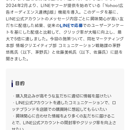
2024年2月より、LINEヤフーが提供を始めている「Yahoo!広
告オーディエンス連携β版」機能を導入。このデータを基に、
LINE公式アカウントのメッセージ内容ごとに興味関心が高い友
だちに配信した結果、従来の
LINEで応募
でのユーザーアンケー
トを基にした配信と比較して、クリック率が大幅に向上し、最
大で5倍に達しました。今回の施策ついて、同社マーケティング
本部 情報クリエイティブ部 コミュニケーション戦略課の茅野
悠馬氏（以下、茅野氏）と佐藤美帆氏（以下、佐藤氏）に話を
聞きました。
目的
購入見込みが高そうな友だちに適切に情報を届けたい
LINE公式アカウントを通したコミュニケーションで、ロ
ッテブランドを店頭での購買時に想起してもらいたい
興味関心に合わせた情報をより多くの友だちに届けるこ
とで、LINE公式アカウントの開封率やクリック率を向上さ
せたい