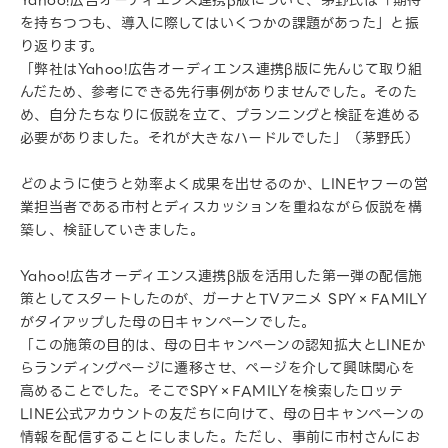
Yahoo!広告オーディエンス連携β版について、茅野氏は「期待
を持ちつつも、導入に際してはいくつかの課題があった」と振
り返ります。
「弊社はYahoo!広告オーディエンス連携β版に先んじて取り組
んだため、参考にできる先行事例がありませんでした。そのた
め、自分たちなりに仮説を立て、プランニングと検証を進める
必要がありました。それが大きなハードルでした」（茅野氏）
どのように使うと効率よく成果を出せるのか、LINEヤフーの営
業担当者である市村とディスカッションを重ねながら仮説を構
築し、検証していきました。
Yahoo!広告オーディエンス連携β版を活用した第一弾の配信施
策としてスタートしたのが、ガーナとTVアニメ SPY×FAMILY
がタイアップした母の日キャンペーンでした。
「この施策の目的は、母の日キャンペーンの認知拡大とLINEか
らランディングページに遷移させ、ページを介して興味関心を
高めることでした。そこでSPY×FAMILYを検索したロッテ
LINE公式アカウントの友だちに向けて、母の日キャンペーンの
情報を配信することにしました。ただし、事前に市村さんにお