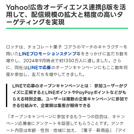
Yahoo!広告オーディエンス連携β版を活
用して、配信規模の拡大と精度の高いタ
ーゲティングを実現
ロッテは、チョコレート菓子 コアラのマーチのキャラクターを
用いた
LINEプロモーションスタンプ
等をきっかけに友だち数を
増やし、2024年9月時点で約1350万人に達しました。さら
に、同社は
LINEで応募
のオープンキャンペーンにもここ数年何
度か参加し、友だちを増やしてきました。
LINEで応募のオープンキャンペーンとは： 参加ユーザーがク
イズに正解するとLINEポイントやPayPayポイントなどがも
らえる特別企画。ユーザーは複数の企業キャンペーンに参加で
きる仕組みで、企業側は集客が期待できる
「オープンキャンペーンに参加するもう一つの目的は、キャン
ペーン応募者にアンケートを回答してもらうことです。アンケ
ート内容は年齢・性別・地域に加え、『菓子・新商品』『アイ