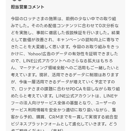
担当営業コメント
今回のロッテさまの施策は、前例の少ない中での取り組
みでした。そのため配信コンテンツに合わせて0次分析な
どを実施し、事前に徹底した仮説検証を行いました。結果
として数値が改善され、キャンペーンの認知向上に寄与で
きたことを大変嬉しく思います。今回のお取り組みをきっ
かけに、Yahoo!広告のデータの有効性を証明できました
ので、LINE公式アカウントへのさらなる拡大はもちろ
ん、マーケティング領域全般へのご活用もご一緒したいと
考えています。現状、活用できるデータに制限はあります
が、今後一層活用できるデータが増えていく予定ですの
で、ロッテさまの課題に合わせPDCAを回しながら取り組
めたらと考えています。LINE公式アカウントは、LINEヤ
フーの法人向けサービス全体の基盤となり、ユーザーの
サービス利用情報を安全かつ適切に取り扱いながら、集
客から予約、購買、CRMまでを一貫して実現する統合型
ビジネスプラットフォームとして進化していきます。どう