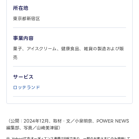
所在地
東京都新宿区
事業内容
菓子、アイスクリーム、健康食品、雑貨の製造および販
売
サービス
ロッテランド
（公開：2024年12月、取材・文／小泉明奈、POWER NEWS
編集部、写真／山﨑美津留）
Yahoo!広告オーディエンス連携はβ版であり、一部のお客さまにのみ提供して