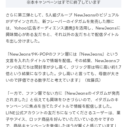
※本キャンペーンはすでに終了しています
さらに第三弾として、5人組グループ NewJeansのビジュアル
がデザインされた、新フレーバーのイタガムを発売した際に
は、Yahoo!広告オーディエンス連携βを活用し、NewJeansに
興味関心がある友だちと、それ以外の友だちとで配信タイトル
を出し分けました。
「NewJeansやK-POPのファン層には『NewJeans』という
文言を入れたタイトルで情報を配信。その結果、NewJeansフ
ァンの友だちは開封率が少し高く、クリック率は特に高い約1.7
倍という結果になりました。少し高いと言っても、母数が大き
いので評価できる数字だと考えています」（佐藤氏）
「一方で、ファン層でない方に『NewJeansのイタガムが発売
されました』と伝えても興味をひきづらいので、イタガムのキ
ャンペーンに焦点を当てたタイトルで情報を配信しました。
LINE公式アカウントの友だちになってくださるユーザーは、菓
子やアイス、ロッテ商品を好んでいただいている方々ですの
で、商品キャンぺーンを発信したほうが響くと感じています」