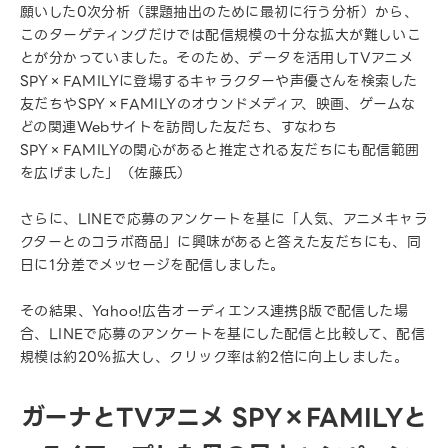
願いした0次分析（課題抽出のために最初に行う分析）から、
このターゲティングだけでは配信規模の十分な拡大が難しいこ
とが分かっていました。そのため、データを活用しTVアニメ
SPY×FAMILYに登場するキャラクターや声優さんを検索した
友だちやSPY×FAMILYのオウンドメディア、映画、ゲームな
どの関連Webサイトを訪問した友だち、すなわち
SPY×FAMILYの関心があると推定される友だちにも配信範囲
を広げました」（佐藤氏）
さらに、LINEで応募のアンケートを基に「人気、アニメキャラ
クターとのコラボ商品」に興味があると答えた友だちにも、同
日に1分差でメッセージを配信しました。
その結果、Yahoo!広告オーディエンス連携β版で配信した場
合、LINEで応募のアンケートを基にした配信と比較して、配信
規模は約20％拡大し、クリック率は約2倍に向上しました。
ガーナとTVアニメ SPY×FAMILYと