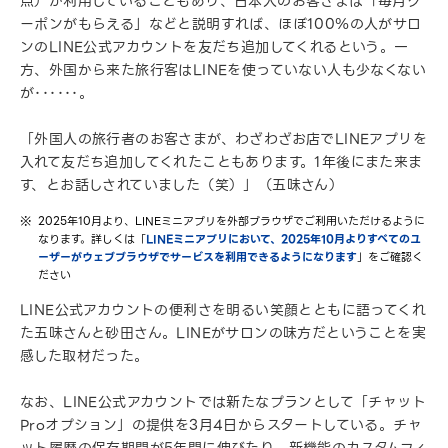
点）が利用していることもあり、日本人のお客さまは「毎月ク
ーポンがもらえる」などと説明すれば、ほぼ100％の人がサロ
ンのLINE公式アカウントを友だち追加してくれるという。一
方、外国から来た旅行客はLINEを使っていない人も少なくない
が･･････。
「外国人の旅行者のお客さまが、わざわざお店でLINEアプリを
入れて友だち追加してくれたこともあります。1年後にまた来ま
す、とお話しされていました（笑）」（五味さん）
2025年10月より、LINEミニアプリを外部ブラウザでご利用いただけるように
なります。詳しくは「
LINEミニアプリにおいて、2025年10月よりすべてのユ
ーザーがウェブブラウザでサービスを利用できるようになります
」をご確認く
ださい
LINE公式アカウントの便利さを明るい笑顔とともに語ってくれ
た五味さんと砂田さん。LINEがサロンの味方だということを実
感した取材だった。
なお、LINE公式アカウントでは新たなプランとして「チャット
Proオプション」の提供を3月4日からスタートしている。チャ
ット履歴の保存期間が5年間に伸びたり、新機能のカスタムフィ