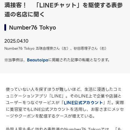
満接客！ 「LINEチャット」を駆使する表参
道の名店に聞く
Number76 Tokyo
2025.04.10
Number76 Tokyo 五味由理奈さん（左）、砂田恵理子さん（右）
※当事例は、
Beautoipa
に掲載された記事の転載となります。
使っていない人を探すほうが難しいほど、生活に浸透したコミ
ュニケーションアプリ「LINE」。そのLINE上で企業や店舗と
ユーザーをつなぐサービスが「
LINE公式アカウント
」だ。実際
に美容室でもLINE公式アカウントを活用し、お客さまにメッセ
ージやクーポンを配信するケースが増えている。
外国人客も多く訪れる表参道のNumber76 Tokyoでは、「も