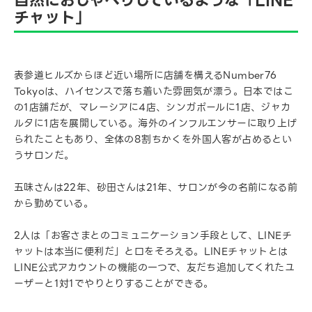
自然におしゃべりしているような「LINE
チャット」
表参道ヒルズからほど近い場所に店舗を構えるNumber76
Tokyoは、ハイセンスで落ち着いた雰囲気が漂う。日本ではこ
の1店舗だが、マレーシアに4店、シンガポールに1店、ジャカ
ルタに1店を展開している。海外のインフルエンサーに取り上げ
られたこともあり、全体の8割ちかくを外国人客が占めるとい
うサロンだ。
五味さんは22年、砂田さんは21年、サロンが今の名前になる前
から勤めている。
2人は「お客さまとのコミュニケーション手段として、LINEチ
ャットは本当に便利だ」と口をそろえる。LINEチャットとは
LINE公式アカウントの機能の一つで、友だち追加してくれたユ
ーザーと1対1でやりとりすることができる。